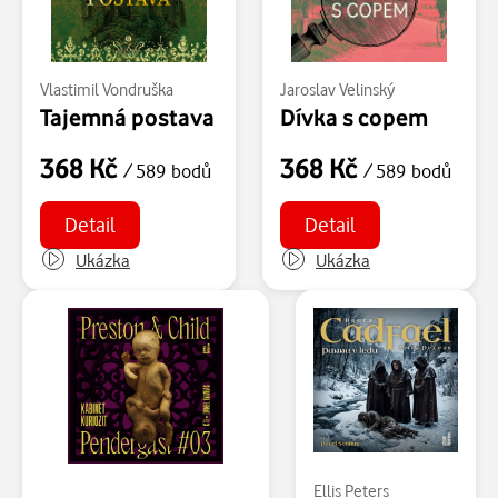
Vlastimil Vondruška
Jaroslav Velinský
Tajemná postava
Dívka s copem
368 Kč
368 Kč
/ 589 bodů
/ 589 bodů
Detail
Detail
Ukázka
Ukázka
Ellis Peters