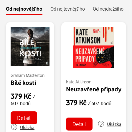
Od nejnovějšího
Od nejlevnějšího
Od nejdražšího
Graham Masterton
Bílé kosti
Kate Atkinson
Neuzavřené případy
379 Kč
/
379 Kč
/ 607 bodů
607 bodů
Detail
Detail
Ukázka
Ukázka