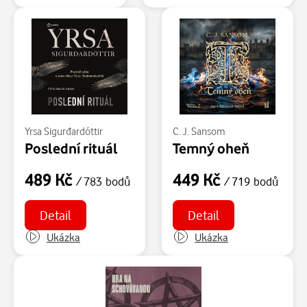
Yrsa Sigurđardóttir
C. J. Sansom
Poslední rituál
Temný oheň
489 Kč
449 Kč
/ 783 bodů
/ 719 bodů
Detail
Detail
Ukázka
Ukázka