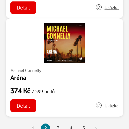
Detail
Ukázka
Michael Connelly
Aréna
374 Kč
/ 599 bodů
Detail
Ukázka
1
2
3
4
5