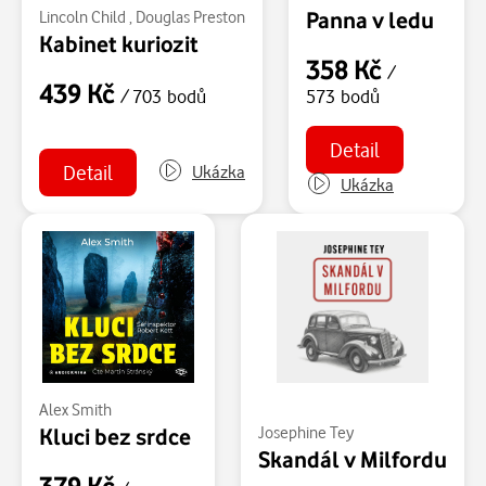
Panna v ledu
Lincoln Child
,
Douglas Preston
Kabinet kuriozit
358 Kč
/
439 Kč
/ 703 bodů
573 bodů
Detail
Detail
Ukázka
Ukázka
Alex Smith
Kluci bez srdce
Josephine Tey
Skandál v Milfordu
379 Kč