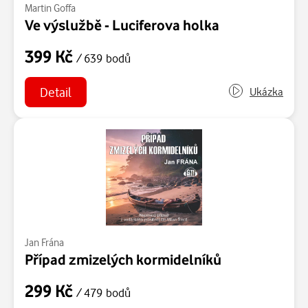
Martin Goffa
Ve výslužbě - Luciferova holka
399 Kč
/ 639 bodů
Detail
Ukázka
Jan Frána
Případ zmizelých kormidelníků
299 Kč
/ 479 bodů