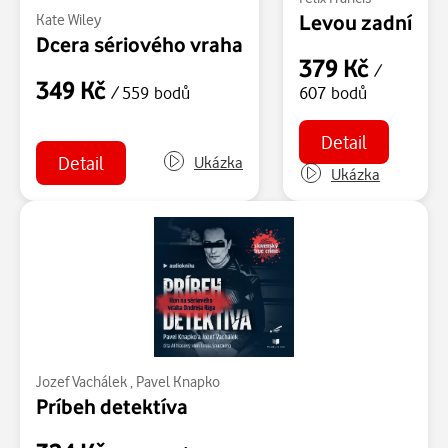
Levou zadní
Kate Wiley
Dcera sériového vraha
379 Kč
/
349 Kč
/ 559 bodů
607 bodů
Detail
Detail
Ukázka
Ukázka
Jozef Vachálek
,
Pavel Knapko
Príbeh detektíva