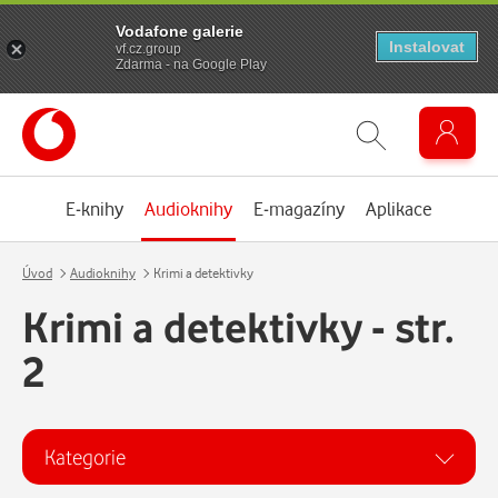
Vodafone galerie
Instalovat
vf.cz.group
Zdarma - na Google Play
E-knihy
Audioknihy
E-magazíny
Aplikace
Úvod
Audioknihy
Krimi a detektivky
Krimi a detektivky - str.
2
Kategorie
Kategorie