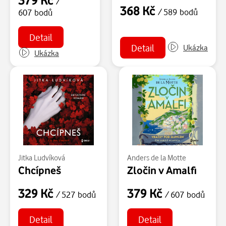
/
368 Kč
/ 589 bodů
607 bodů
Detail
Detail
Ukázka
Ukázka
Jitka Ludvíková
Anders de la Motte
Chcípneš
Zločin v Amalfi
329 Kč
379 Kč
/ 527 bodů
/ 607 bodů
Detail
Detail