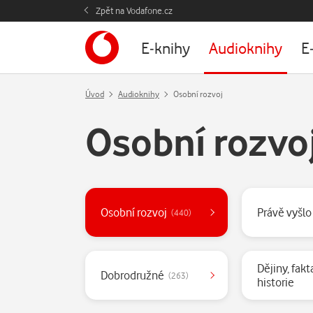
Zpět na Vodafone.cz
E-knihy
Audioknihy
E
Úvod
Audioknihy
Osobní rozvoj
Osobní rozvo
Kategorie
Osobní rozvoj
Právě vyšlo
(440)
Dějiny, fakt
Dobrodružné
(263)
historie