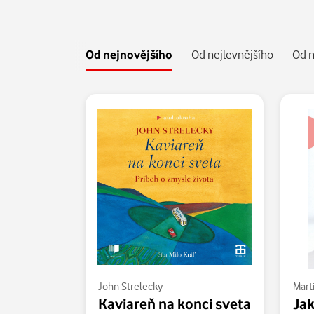
Od nejnovějšího
Od nejlevnějšího
Od n
John Strelecky
Mart
Kaviareň na konci sveta
Jak