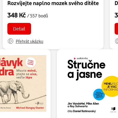
Rozvíjejte naplno mozek svého dítěte
D
348 Kč
3
/ 557 bodů
Detail
Přehrát ukázku