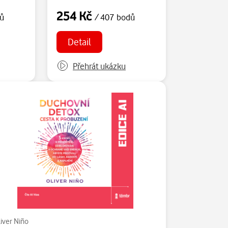
254 Kč
dů
/ 407 bodů
Detail
Přehrát ukázku
iver Niño