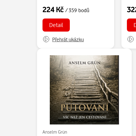
224 Kč
32
/ 359 bodů
Detail
D
Přehrát ukázku
Anselm Grün