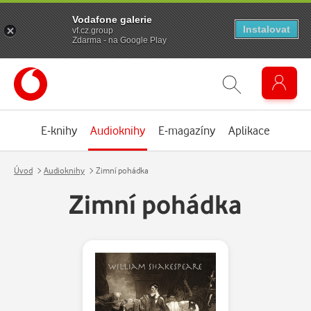
Vodafone galerie
Instalovat
vf.cz.group
Zdarma - na Google Play
E-knihy
Audioknihy
E-magazíny
Aplikace
Úvod
Audioknihy
Zimní pohádka
Zimní pohádka