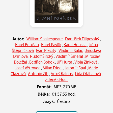
Autor:
William Shakespeare
,
František Filipovský
,
Karel Beníško
,
Karel Pavlík
,
Karel Houska
,
Jiřina
Štěpničková
,
Ivan Plecitý
,
Vladimír Salač
,
Jaroslava
Drmlová
,
Rudolf Široký
,
Vladimír Šmeral
,
Miroslav
Doležal
,
Bedřich Bobek
,
Jiří Hurta
,
Viola Zinková
,
Josef Větrovec
,
Milan Friedl
,
Jaromír Spal
,
Marie
Glázrová
,
Antonín Zíb
,
Artuš Kalous
,
Lída Otáhalová
,
Zdeněk Hodr
Formát:
MP3,
270 MB
Délka:
01:57:53 hod.
Jazyk:
Čeština