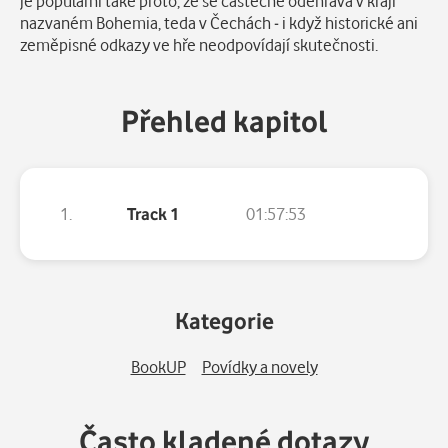
je populární také proto, že se částečně odehrává v kraji
nazvaném Bohemia, teda v Čechách - i když historické ani
zeměpisné odkazy ve hře neodpovídají skutečnosti.
Přehled kapitol
1.
Track 1
01:57:53
Kategorie
BookUP
Povídky a novely
Často kladené dotazy