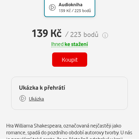
Audiokniha
139 Kč / 223 bodů
139 Kč
/ 223 bodů
Ihned
ke stažení
Koupit
Některé kapitoly již máte zakoupeny.
Ukázka k přehrátí
Ukázka
Popis
Hra Williama Shakespeara, označovaná nejčastěji jako
romance, spadá do pozdního období autorovy tvorby. U nás