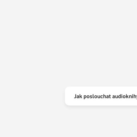
9.
10.
11.
12.
13.
14.
Jak poslouchat audioknih
15.
16.