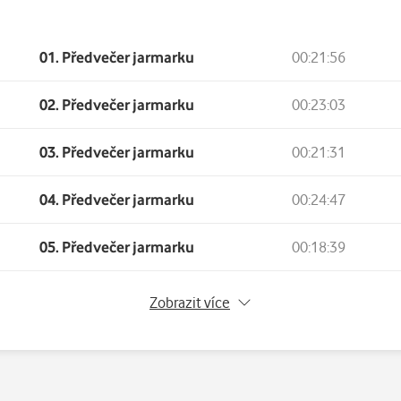
zadí. (…) Tuším, že se politikařilo už v jeskyních lovců mamutů, t
01. Předvečer jarmarku
00:21:56
 na databazeknih.cz
02. Předvečer jarmarku
00:23:03
zi obchodníky dojde k nejednomu sváru, než ty tři dny minou. Krky 
03. Předvečer jarmarku
00:21:31
akou dovede zacházet, a je to jen rozumné. (…) Není lepší místo než
out pikle nebo se sejít s někým, s kým byste raději nebyli viděni
04. Předvečer jarmarku
00:24:47
05. Předvečer jarmarku
00:18:39
06. Předvečer jarmarku
00:18:51
Zobrazit více
07. První den jarmarku
00:27:38
08. První den jarmarku
00:20:59