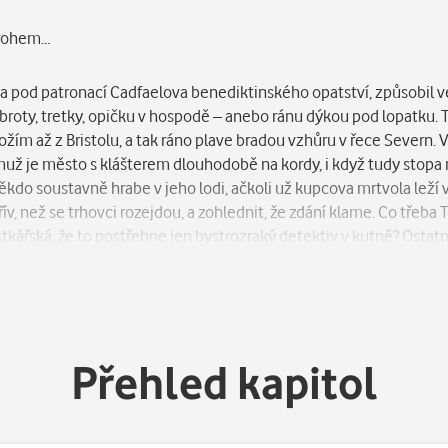
a rohem…
éta pod patronací Cadfaelova benediktinského opatství, způsobil 
dobroty, tretky, opičku v hospodě – anebo ránu dýkou pod lopatku. 
ím až z Bristolu, a tak ráno plave bradou vzhůru v řece Severn. 
němuž je město s klášterem dlouhodobě na kordy, i když tudy stop
kdo soustavně hrabe v jeho lodi, ačkoli už kupcova mrtvola leží 
ív, než se trhovci rozejdou, a zohlednit, že zdání klame. Co třeb
tkářská, že to postřehne jen bystrozraký detektiv v kutně? Ostatn
šlechtice věstí, že se v drsném terénu středověku bojuje o víc. 
139 ještě tak docela neskončila…
 nejvěrněji vykreslí srocení na jarmarku.“ – Kirkus Reviews
Přehled kapitol
rovná nejpřemýšlivějším scholastikům. Nicméně v herbáři duše nos
mpatii symbolizovanou laskavcem, která z něj v součtu činí neoká