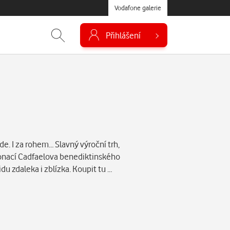
Vodafone galerie
Přihlášení
de. I za rohem… Slavný výroční trh,
ronací Cadfaelova benediktinského
du zdaleka i zblízka. Koupit tu …