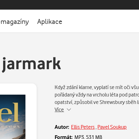
-magazíny
Aplikace
 jarmark
Když zdání klame, vyplatí se mít oči všu
pořádaný vždy na vrcholu léta pod pat
opatství, způsobil ve Shrewsbury sběh li
Více
Autor:
Ellis Peters
,
Pavel Soukup
Formát:
MP3,
531 MB