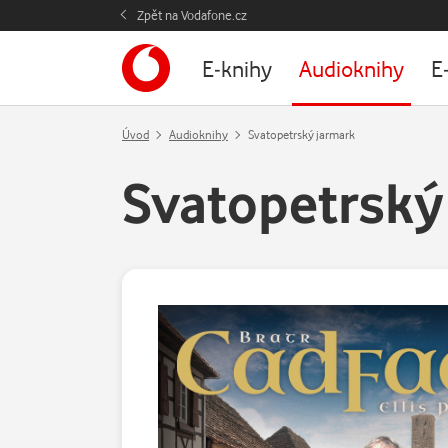
Zpět na Vodafone.cz
E-knihy
Audioknihy
E
Úvod
Audioknihy
Svatopetrský jarmark
Svatopetrský