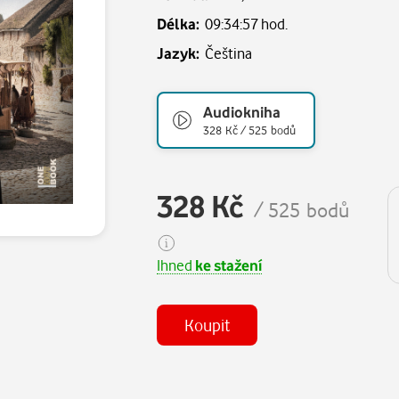
Délka:
09:34:57 hod.
Jazyk:
Čeština
Audiokniha
328 Kč / 525 bodů
328 Kč
/ 525 bodů
Ihned
ke stažení
Koupit
(MP3)
Některé kapitoly již máte zakoupen