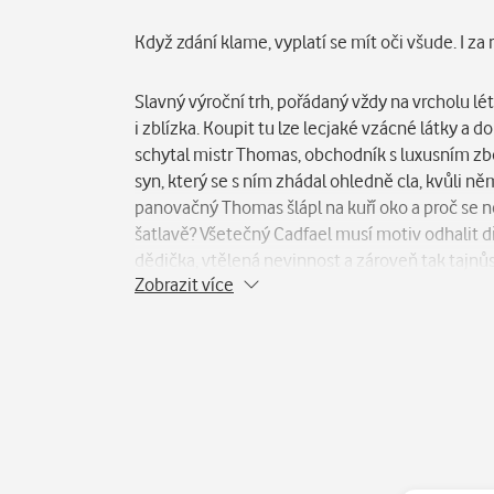
Popis
Když zdání klame, vyplatí se mít oči všude. I z
Slavný výroční trh, pořádaný vždy na vrcholu l
i zblízka. Koupit tu lze lecjaké vzácné látky a 
schytal mistr Thomas, obchodník s luxusním zbož
syn, který se s ním zhádal ohledně cla, kvůli 
panovačný Thomas šlápl na kuří oko a proč se ně
šatlavě? Všetečný Cadfael musí motiv odhalit dř
dědička, vtělená nevinnost a zároveň tak tajnůs
Zobrazit více
stánku a skolený podkoní z družiny přítomného 
sužující i pomezí Anglie a Walesu, v červenci 1
„Duch středověku v živých barvách. A ty pokaždé
„Neotřesitelná logika bylinkáře Cadfaela se vy
mnozí pozdější velcí detektivové postrádají: e
The Evening Post