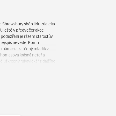
ve Shrewsbury sběh lidu zdaleka
Tu ještě v předvečer akce
V podezření je rázem starostův
a nejspíš nevede. Komu
v márnici a zatčený mladík v
a Thomasova krásná neteř a
ě uškrcený rukavičkář z dalšího
A že občanská válka, donedávna
í ještě jednu schopnost, již
zalého superhrdinu své doby.“ –