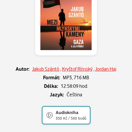
Autor:
Jakub Szántó
,
Kryštof Rímský
,
Jordan Haj
Formát:
MP3,
716 MB
Délka:
12:58:09 hod.
Jazyk:
Čeština
Audiokniha
350 Kč / 560 bodů