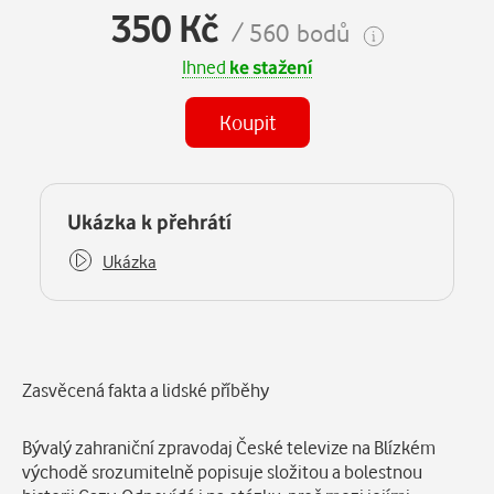
350 Kč
/ 560 bodů
Ihned
ke stažení
Koupit
(MP3)
Některé kapitoly již máte zakoupeny.
Ukázka k přehrátí
Ukázka
Popis
Zasvěcená fakta a lidské příběhy
Bývalý zahraniční zpravodaj České televize na Blízkém
východě srozumitelně popisuje složitou a bolestnou