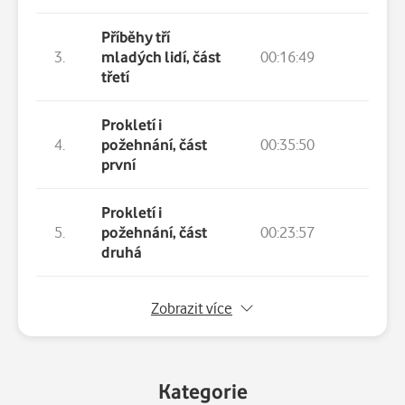
Příběhy tří
3.
mladých lidí, část
00:16:49
třetí
Prokletí i
4.
požehnání, část
00:35:50
první
Prokletí i
5.
požehnání, část
00:23:57
druhá
6.
Gaza islámská, část první
Zobrazit více
7.
Gaza islámská, část druhá
Kategorie
8.
Gaza islámská, část třetí