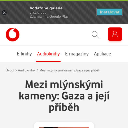
Vodafone galerie
Instalovat
vf.cz.group
Zdarma - na Google Play
E-knihy
Audioknihy
E-magazíny
Aplikace
Úvod
Audioknihy
Mezi mlýnskými kameny: Gaza a její příběh
Mezi mlýnskými
kameny: Gaza a její
příběh