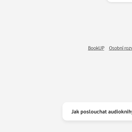
8.
9.
10.
BookUP
Osobní roz
11.
12.
13.
14.
Jak poslouchat audioknih
15.