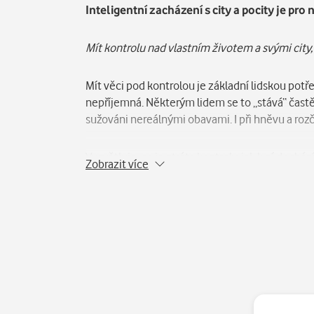
Inteligentní zacházení s city a pocity je pro 
Mít kontrolu nad vlastním životem a svými city, 
Mít věci pod kontrolou je základní lidskou potř
nepříjemná. Některým lidem se to „stává“ čast
sužováni nereálnými obavami. I při hněvu a rozčí
Vysvětluje, co je ztráta kontroly, jak k ní doch
Zobrazit více
zakotvené v mozku a vyřešit destruktivní vnit