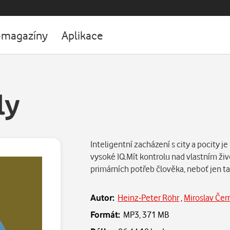
-magazíny
Aplikace
ly
Inteligentní zacházení s city a pocity je
vysoké IQ.Mít kontrolu nad vlastním živo
primárních potřeb člověka, neboť jen ta
Autor:
Heinz-Peter Röhr
,
Miroslav Čer
Formát:
MP3,
371 MB