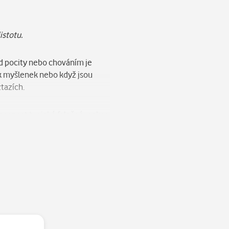
istotu.
nad pocity nebo chováním je
ek myšlenek nebo když jsou
ztazích.
rozpoznat typické falešné reakce
 v životě.