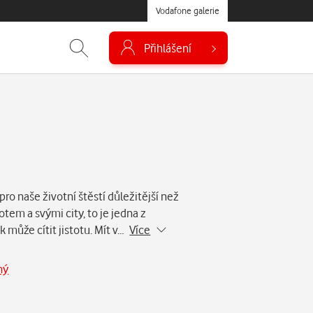
Vodafone galerie
Přihlášení
 pro naše životní štěstí důležitější než
tem a svými city, to je jedna z
k může cítit jistotu. Mít v…
Více
ný