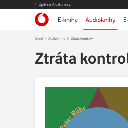
Zpět na Vodafone.cz
E-knihy
Audioknihy
E
Úvod
Audioknihy
Ztráta kontroly
Ztráta kontro