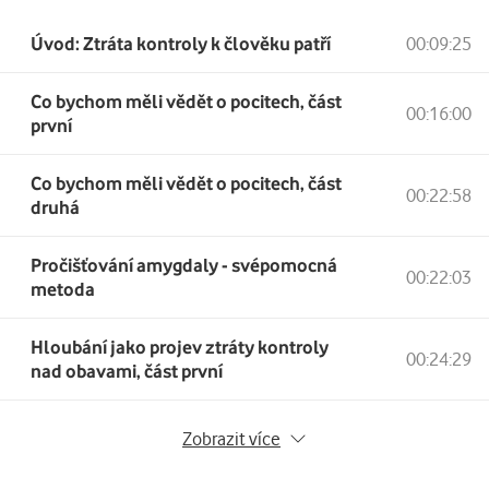
Úvod: Ztráta kontroly k člověku patří
00:09:25
Co bychom měli vědět o pocitech, část
00:16:00
první
Co bychom měli vědět o pocitech, část
00:22:58
druhá
Pročišťování amygdaly - svépomocná
00:22:03
metoda
Hloubání jako projev ztráty kontroly
00:24:29
nad obavami, část první
Hloubání jako projev ztráty kontroly nad obavami, čás
Zobrazit více
Hloubání jako projev ztráty kontroly nad obavami, část 