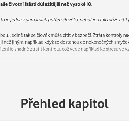
naše životní štěstí důležitější než vysoké IQ.
to je jedna z primárních potřeb člověka, neboť jen tak může cítit j
ebou. Jedině tak se člověk může cítit v bezpečí. Ztráta kontroly 
ěji než jiným, například když se dostanou do nekonečných smyč
lení je snadné ztratit kontrolu, což vede například ke stresu ve v
ází a jaké strategie proti ní existují. Jednoduchá cvičení umožňují 
řní vzorce chování. Kniha pomůže obnovit rovnováhu a vyrovnanost
Přehled kapitol