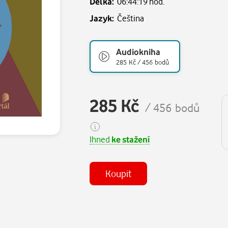
Délka:
06:44:19 hod.
Jazyk:
Čeština
Audiokniha
285 Kč / 456 bodů
285 Kč
/ 456 bodů
Ihned
ke stažení
Koupit
(MP3)
Některé kapitoly již máte zakoupen