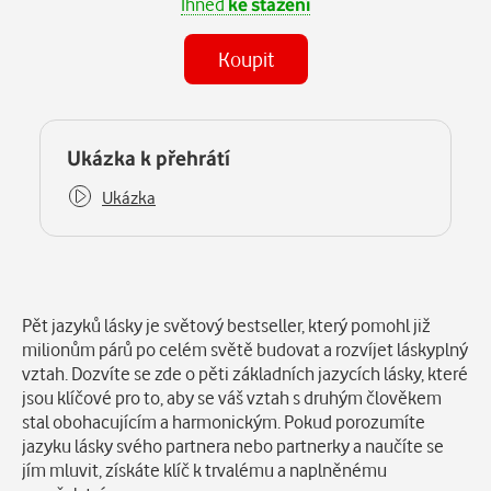
Ihned
ke stažení
Koupit
(MP3)
Některé kapitoly již máte zakoupeny.
Ukázka k přehrátí
Ukázka
Popis
Pět jazyků lásky je světový bestseller, který pomohl již
milionům párů po celém světě budovat a rozvíjet láskyplný
vztah. Dozvíte se zde o pěti základních jazycích lásky, které
jsou klíčové pro to, aby se váš vztah s druhým člověkem
stal obohacujícím a harmonickým. Pokud porozumíte
jazyku lásky svého partnera nebo partnerky a naučíte se
jím mluvit, získáte klíč k trvalému a naplněnému