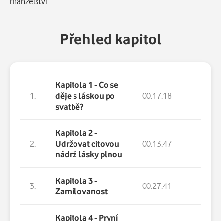
manželství.
Přehled kapitol
Kapitola 1 - Co se
1.
děje s láskou po
00:17:18
svatbě?
Kapitola 2 -
2.
Udržovat citovou
00:13:47
nádrž lásky plnou
Kapitola 3 -
3.
00:27:41
Zamilovanost
Kapitola 4 - První