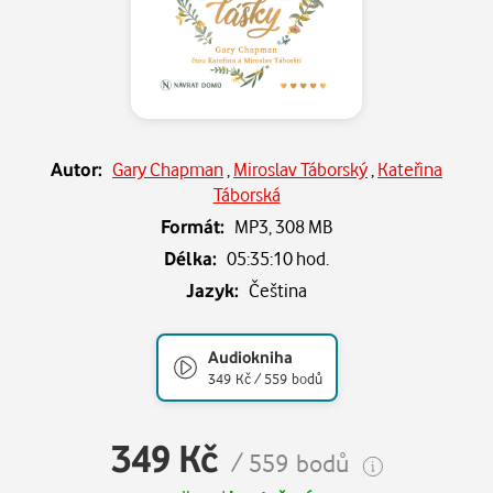
Autor:
Gary Chapman
,
Miroslav Táborský
,
Kateřina
Táborská
Formát:
MP3,
308 MB
Délka:
05:35:10 hod.
Jazyk:
Čeština
Audiokniha
349 Kč / 559 bodů
349 Kč
/ 559 bodů