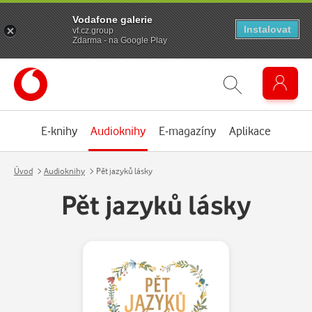
Vodafone galerie
Instalovat
vf.cz.group
Zdarma - na Google Play
E-knihy
Audioknihy
E-magazíny
Aplikace
Úvod
Audioknihy
Pět jazyků lásky
Pět jazyků lásky