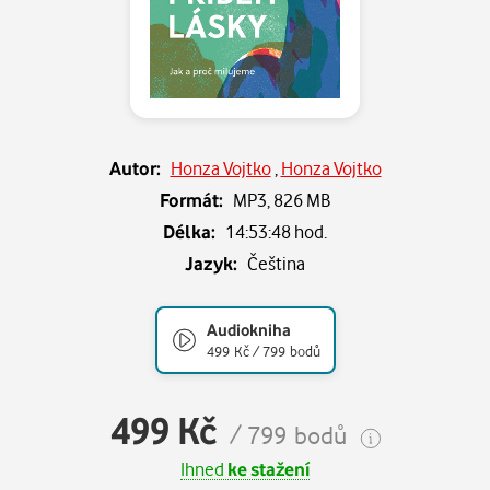
Autor:
Honza Vojtko
,
Honza Vojtko
Formát:
MP3,
826 MB
Délka:
14:53:48 hod.
Jazyk:
Čeština
Audiokniha
499 Kč / 799 bodů
499 Kč
/ 799 bodů
Ihned
ke stažení