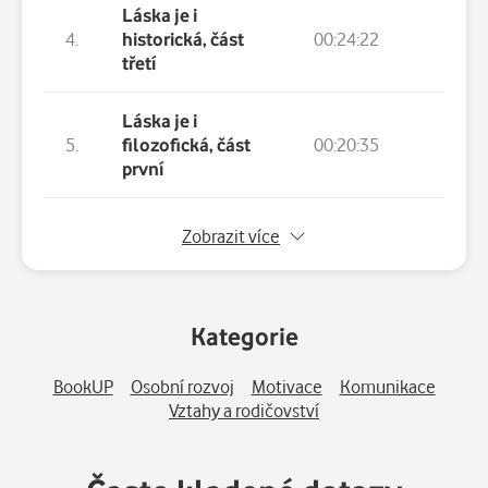
Láska je i
4.
historická, část
00:24:22
třetí
Láska je i
5.
filozofická, část
00:20:35
první
6.
Láska je i filozofická, část druhá
Zobrazit více
7.
Láska je i filozofická, část třetí
Kategorie
8.
Láska je i kulturní a antropologická, část prv
BookUP
Osobní rozvoj
Motivace
Komunikace
9.
Láska je i kulturní a antropologická, část dr
Vztahy a rodičovství
10.
Láska je i kulturní a antropologická, část tře