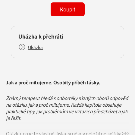
Koupit
(MP3)
Některé kapitoly již máte zakoupeny.
Ukázka k přehrátí
Ukázka
Popis
Jak a proč milujeme. Osobitý příběh lásky.
Známý terapeut hledá s odborníky různých oborů odpověď
na otázku, jak a proč milujeme. Každá kapitola obsahuje
praktické tipy, jak problémům ve vztazích předcházet a jak
je řešit.
Otázku, co je to vlastně láska, si někdy položil nejspíš každý