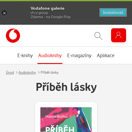
Vodafone galerie
Instalovat
vf.cz.group
Zdarma - na Google Play
E-knihy
Audioknihy
E-magazíny
Aplikace
Úvod
Audioknihy
Příběh lásky
Příběh lásky