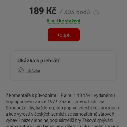
189 Kč
/ 303 bodů
Ihned
ke stažení
Koupit
(MP3)
Některé kapitoly již máte zakoupeny.
Ukázka k přehrátí
Ukázka
Popis
Z komentáře k původnímu LP albu 1 18 1341 vydanému
Supraphonem v roce 1973: Zazní-li jméno Ladislav
Stroupežnický, každému, kdo poprvé vdechl český vzduch
a kdo vyrostl v českých zemích, se samozřejmě zároveň
vybaví i název jeho nejpopulárnější hry. Takové splývání
jména autora s některým jeho dílem takřka v jediný pojem,