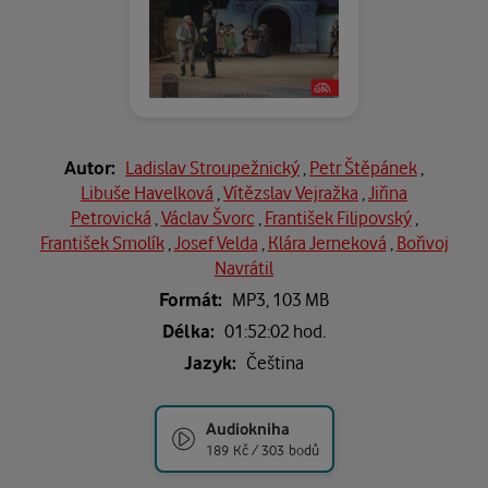
Autor:
Ladislav Stroupežnický
,
Petr Štěpánek
,
Libuše Havelková
,
Vítězslav Vejražka
,
Jiřina
Petrovická
,
Václav Švorc
,
František Filipovský
,
František Smolík
,
Josef Velda
,
Klára Jerneková
,
Bořivoj
Navrátil
Formát:
MP3,
103 MB
Délka:
01:52:02 hod.
Jazyk:
Čeština
Audiokniha
189 Kč / 303 bodů