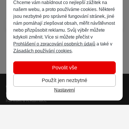
Často kladené dotazy
Chceme vám nabídnout co nejlepší zážitek na
našem webu, a proto používáme cookies. Některé
jsou nezbytné pro správné fungování stránek, jiné
Jak poslouchat audioknihy?
nám pomáhají zlepšovat obsah, měřit návštěvnost
nebo přizpůsobit reklamu. Svůj výběr můžete
kdykoli změnit. Více si můžete přečíst v
Prohlášení o zpracování osobních údajů
a také v
Zásadách používání cookies
.
Povolit vše
Použít jen nezbytné
Patička webu
Vedlejší navigace
Časté dotazy
Nastavení
Obchodní podmínky
Kontakt a reklamace
Ochrana soukromí
Copyright © 2026 Vodafone Czech Republic a.s.