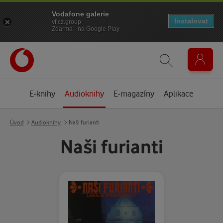
Vodafone galerie
Instalovat
vf.cz.group
Zdarma - na Google Play
E-knihy
Audioknihy
E-magazíny
Aplikace
Úvod
Audioknihy
Naši furianti
Naši furianti