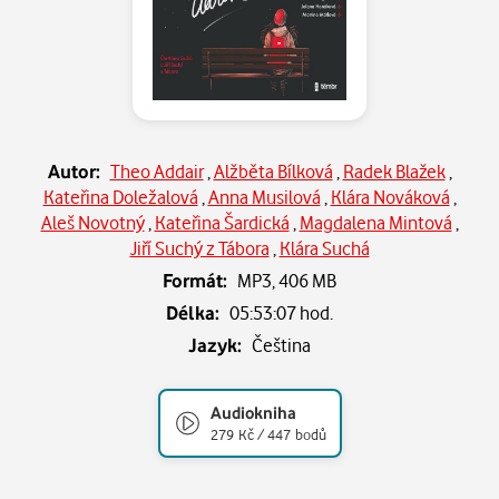
Autor:
Theo Addair
,
Alžběta Bílková
,
Radek Blažek
,
Kateřina Doležalová
,
Anna Musilová
,
Klára Nováková
,
Aleš Novotný
,
Kateřina Šardická
,
Magdalena Mintová
,
Jiří Suchý z Tábora
,
Klára Suchá
Formát:
MP3,
406 MB
Délka:
05:53:07 hod.
Jazyk:
Čeština
Audiokniha
279 Kč / 447 bodů