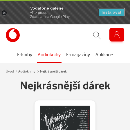
Vodafone galerie
Instalovat
vf.cz.group
Zdarma - na Google Play
E-knihy
Audioknihy
E-magazíny
Aplikace
Úvod
Audioknihy
Nejkrásnější dárek
Nejkrásnější dárek