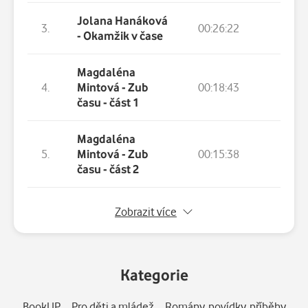
Jolana Hanáková
3.
00:26:22
- Okamžik v čase
Magdaléna
4.
Mintová - Zub
00:18:43
času - část 1
Magdaléna
5.
Mintová - Zub
00:15:38
času - část 2
6.
Sam Xabyssus - Zelená slunce
Zobrazit více
7.
Kateřina Šardická - Bezpečné místo - část 1
Kategorie
8.
Kateřina Šardická - Bezpečné místo - část 2
BookUP
Pro děti a mládež
Romány, povídky, příběhy