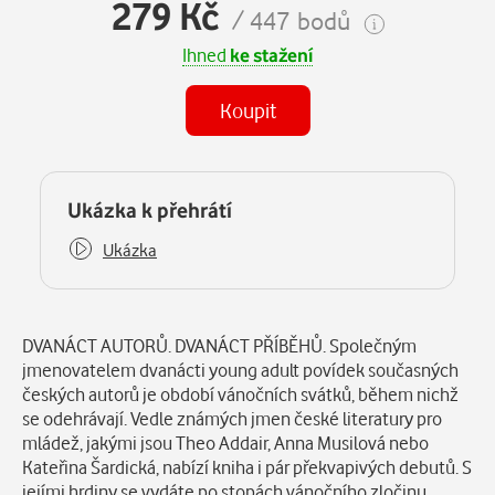
279 Kč
/ 447 bodů
Ihned
ke stažení
Koupit
(MP3)
Některé kapitoly již máte zakoupeny.
Ukázka k přehrátí
Ukázka
Popis
DVANÁCT AUTORŮ. DVANÁCT PŘÍBĚHŮ. Společným
jmenovatelem dvanácti young adult povídek současných
českých autorů je období vánočních svátků, během nichž
se odehrávají. Vedle známých jmen české literatury pro
mládež, jakými jsou Theo Addair, Anna Musilová nebo
Kateřina Šardická, nabízí kniha i pár překvapivých debutů. S
jejími hrdiny se vydáte po stopách vánočního zločinu,