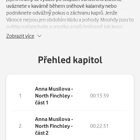
uváznete v kavárně během sněhové kalamity nebo
podniknete odvážný́ pokus o záchranu kaprů. Jenže
Vánoce nejsou jen obdobím klidu a pohody. Mnohdy jsou to
svátky melancholie a smutku a naši hrdinové tak krom
šťastných okamžiků prožijí i nejedno zklamání, bolest a
Zobrazit více
ztrátu. Ale kdy jindy než o Vánocích lze doufat ve šťastné
konce?
Přehled kapitol
Anna Musilova -
1.
North Finchley -
00:13:39
část 1
Anna Musilova -
2.
North Finchley -
00:22:31
část 2