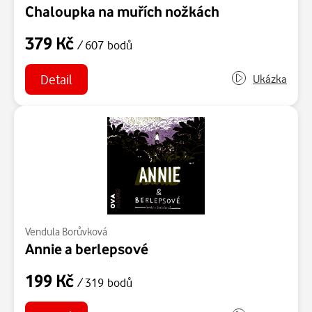
Chaloupka na muřích nožkách
379 Kč
/ 607 bodů
Detail
Ukázka
Vendula Borůvková
Annie a berlepsové
199 Kč
/ 319 bodů