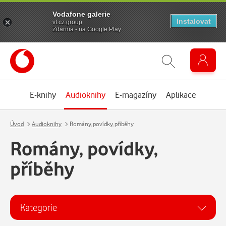
Vodafone galerie
Instalovat
vf.cz.group
Zdarma - na Google Play
E-knihy
Audioknihy
E-magazíny
Aplikace
Úvod
Audioknihy
Romány, povídky, příběhy
Romány, povídky,
příběhy
Kategorie
Kategorie