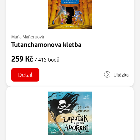
María Mañeruová
Tutanchamonova kletba
259 Kč
/ 415 bodů
Detail
Ukázka