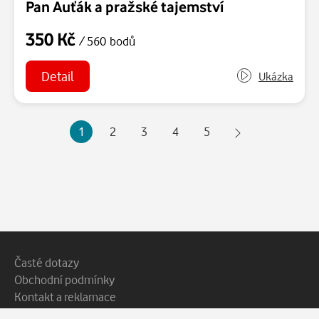
Pan Auťák a pražské tajemství
350 Kč
/ 560 bodů
Detail
Ukázka
1
2
3
4
5
Patička webu
Vedlejší navigace
Časté dotazy
Obchodní podmínky
Kontakt a reklamace
Ochrana soukromí