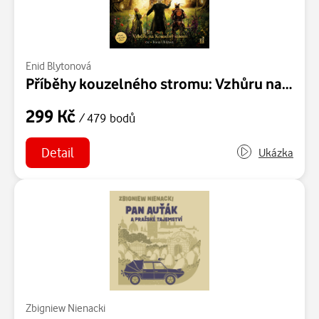
Enid Blytonová
Příběhy kouzelného stromu: Vzhůru na kouzelný strom
299 Kč
/ 479 bodů
Detail
Ukázka
Zbigniew Nienacki