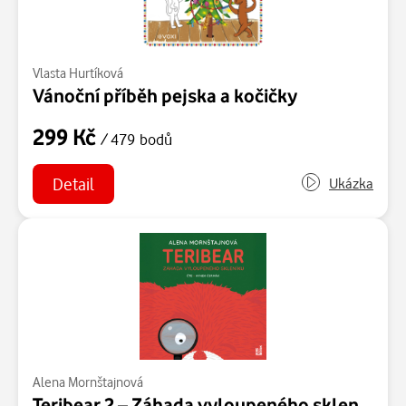
Vlasta Hurtíková
Vánoční příběh pejska a kočičky
299 Kč
/ 479 bodů
Detail
Ukázka
Alena Mornštajnová
Teribear 2 – Záhada vyloupeného skleníku