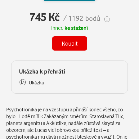
745 Kč
/ 1192 bodů
Ihned
ke stažení
Koupit
Některé kapitoly již máte zakoupeny.
Ukázka k přehrátí
Ukázka
Popis
Psychotronika je na vzestupu a přináší konec všeho, co
bylo… Lodě míří k Zakázaným směrům. Staroslavná Tlix,
planeta argenitu a Akkütlixe, nadále zůstává skrytá za
obzorem, ale Lucas vidí obrovskou příležitost – a
psychotronika mu dává možnost bleskově ji využít. On je