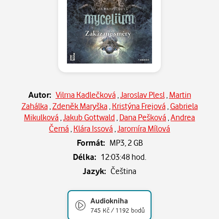
Autor:
Vilma Kadlečková
,
Jaroslav Plesl
,
Martin
Zahálka
,
Zdeněk Maryška
,
Kristýna Frejová
,
Gabriela
Mikulková
,
Jakub Gottwald
,
Dana Pešková
,
Andrea
Černá
,
Klára Issová
,
Jaromíra Mílová
Formát:
MP3,
2 GB
Délka:
12:03:48 hod.
Jazyk:
Čeština
Audiokniha
745 Kč / 1192 bodů