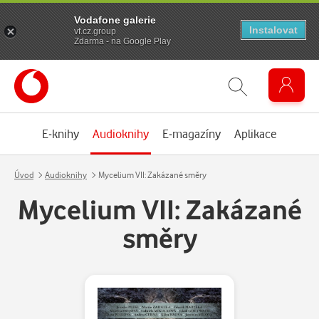
Vodafone galerie
Instalovat
vf.cz.group
Zdarma - na Google Play
E-knihy
Audioknihy
E-magazíny
Aplikace
Úvod
Audioknihy
Mycelium VII: Zakázané směry
Mycelium VII: Zakázané
směry