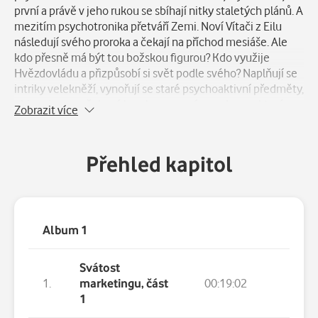
první a právě v jeho rukou se sbíhají nitky staletých plánů. A
mezitím psychotronika přetváří Zemi. Noví Vítači z Eilu
následují svého proroka a čekají na příchod mesiáše. Ale
kdo přesně má být tou božskou figurou? Kdo využije
Hvězdovládu a přizpůsobí si svět podle svého? Naplňují se
intriky velekněží, vynořují se staré psychoaktivní předměty,
objevuje se nečekaná hrozba z vesmíru – a Lucas, který
Zobrazit více
stojí v centru toho všeho, hledá způsob, jak tyto síly využít
pro sebe. Zároveň je tu ovšem Aš-šád, jeho učitel, přítel,
konkurent a protivník, který má svá vlastní tajemství
Přehled kapitol
související s fomalhiwským Sgenem. Jedno je ale jisté –
Lucasovi překáží v cestě... Předposlední díl – respektive
první část posledního dílu – oceňované série, která se
nesmazatelně zapsala do dějin české sci-fi. „V Zakázaných
směrech už nastřádané chyby a charakterové vady
Album 1
jednotlivých aktérů dopadají na dění se silou, co dokáže
snadno zlámat vaz.“ – Děti-noci.cz
Svátost
1.
marketingu, část
00:19:02
1