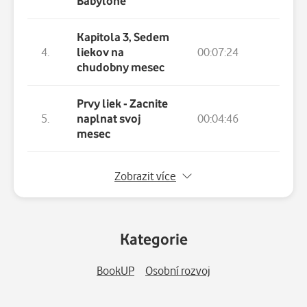
Babylone
Kapitola 3, Sedem
4.
liekov na
00:07:24
chudobny mesec
Prvy liek - Zacnite
5.
naplnat svoj
00:04:46
mesec
6.
Druhy liek - Kontroluj svoje vydavky
Zobrazit více
7.
Treti liek - Postaraj sa o mnozenie svojho zl
Kategorie
8.
Stvrty liek - Chran svoje poklady pred strat
BookUP
Osobní rozvoj
9.
Piaty liek - Urobte vynosnu investiciu zo sv