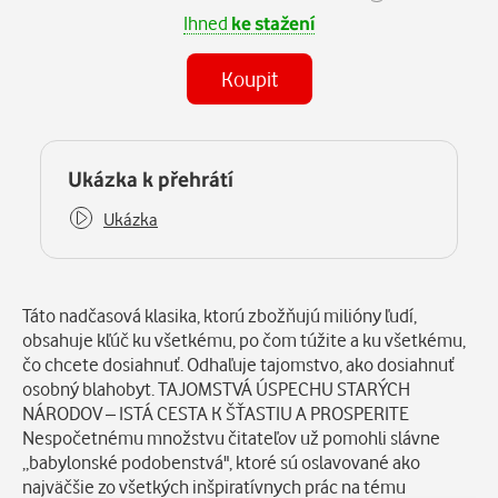
Ihned
ke stažení
Koupit
(MP3)
Některé kapitoly již máte zakoupeny.
Ukázka k přehrátí
Ukázka
Popis
Táto nadčasová klasika, ktorú zbožňujú milióny ľudí,
obsahuje kľúč ku všetkému, po čom túžite a ku všetkému,
čo chcete dosiahnuť. Odhaľuje tajomstvo, ako dosiahnuť
osobný blahobyt. TAJOMSTVÁ ÚSPECHU STARÝCH
NÁRODOV – ISTÁ CESTA K ŠŤASTIU A PROSPERITE
Nespočetnému množstvu čitateľov už pomohli slávne
„babylonské podobenstvá", ktoré sú oslavované ako
najväčšie zo všetkých inšpiratívnych prác na tému