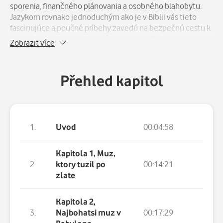
sporenia, finančného plánovania a osobného blahobytu.
Jazykom rovnako jednoduchým ako je v Biblii vás tieto
fascinujúce a poučné príbehy zavedú na bezpečnú cestu k
prosperite a radostiam, ktoré k nej patria. Oslavovaný
Zobrazit více
bestseller, vyhlasovaný za súčasnú klasiku, ponúka
pochopenie – a tiež riešenie – vašich osobných finančných
problémov, ktoré vás bude viesť celým životom.
Přehled kapitol
Audiokniha obsahuje tajomstvá ako peniaze získať, ako si
ich udržať a ako zariadiť, aby zarábali ďalšie peniaze.
1.
Uvod
00:04:58
Kapitola 1, Muz,
2.
ktory tuzil po
00:14:21
zlate
Kapitola 2,
3.
Najbohatsi muz v
00:17:29