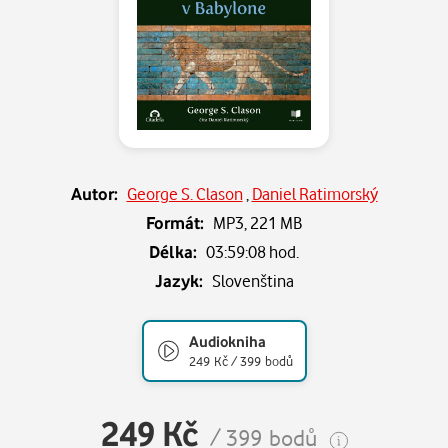
Autor:
George S. Clason
,
Daniel Ratimorský
Formát:
MP3,
221 MB
Délka:
03:59:08 hod.
Jazyk:
Slovenština
Audiokniha
249 Kč / 399 bodů
249 Kč
/ 399 bodů