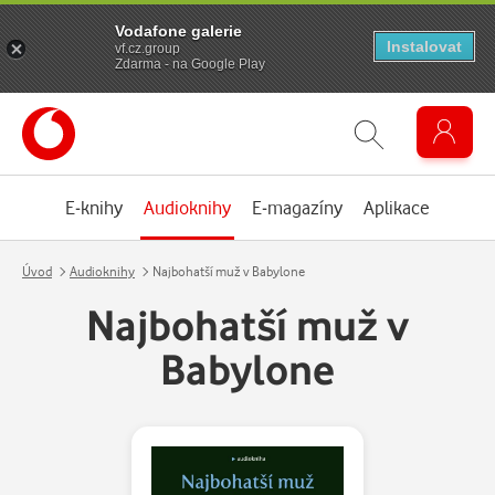
Vodafone galerie
Instalovat
vf.cz.group
Zdarma - na Google Play
E-knihy
Audioknihy
E-magazíny
Aplikace
Úvod
Audioknihy
Najbohatší muž v Babylone
Najbohatší muž v
Babylone