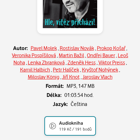
Autor:
Pavel Molek
,
Rostislav Novák
,
Prokop Košař
,
Veronika Pospíšilová
,
Martin Bažil
,
Ondřej Bauer
,
Leoš
Noha
,
Lenka Zbranková
,
Zdeněk Hess
,
Viktor Preiss
,
Kamil Halbich
,
Petr Halíček
,
Kryštof Nohýnek
,
Miloslav König
,
Jiří Knot
,
Jaroslav Vlach
Formát:
MP3,
147 MB
Délka:
01:03:54 hod.
Jazyk:
Čeština
Audiokniha
119 Kč / 191 bodů