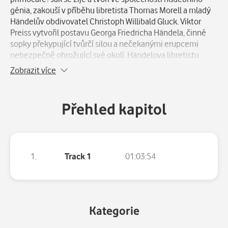
génia, zakouší v příběhu libretista Thomas Morell a mladý
Händelův obdivovatel Christoph Willibald Gluck. Viktor
Preiss vytvořil postavu Georga Friedricha Händela, činné
sopky překypující tvůrčí silou a nečekanými erupcemi
nebezpečně ohrožující své okolí. Händelova libretistu
reverenda Thomase Morella si zahrál Kamil Halbich a
Zobrazit více
mladého idealistu Glucka Miloslav König. Vzácným hostem
při natáčení byl také cembalista Adam Viktora, který
propůjčil rozhlasovému Händelovi svou jedinečnou
Přehled kapitol
hudební zkušenost a své ruce.
1.
Track 1
01:03:54
Kategorie