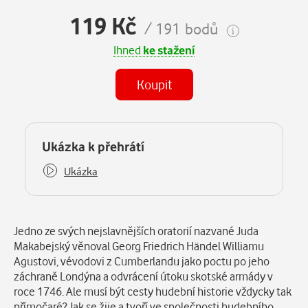
119 Kč
/ 191 bodů
Ihned
ke stažení
Koupit
Některé kapitoly již máte zakoupeny.
Ukázka k přehrátí
Ukázka
Popis
Jedno ze svých nejslavnějších oratorií nazvané Juda
Makabejský věnoval Georg Friedrich Händel Williamu
Agustovi, vévodovi z Cumberlandu jako poctu po jeho
záchraně Londýna a odvrácení útoku skotské armády v
roce 1746. Ale musí být cesty hudební historie vždycky tak
přímočaré? Jak se žije a tvoří ve společnosti hudebního