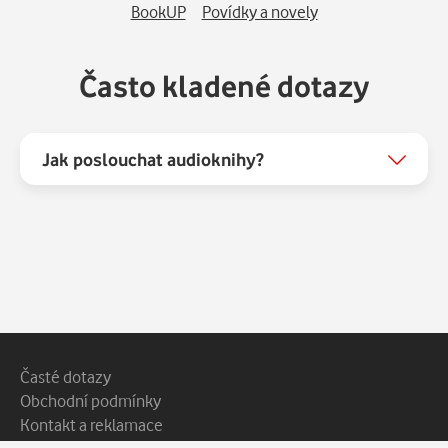
BookUP
Povídky a novely
Často kladené dotazy
Jak poslouchat audioknihy?
Patička webu
Vedlejší navigace
Časté dotazy
Obchodní podmínky
Kontakt a reklamace