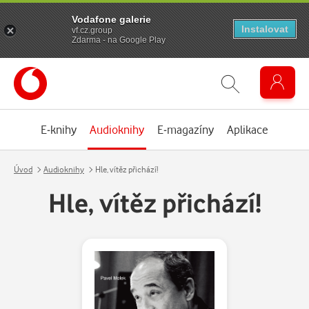
Vodafone galerie
Instalovat
vf.cz.group
Zdarma - na Google Play
E-knihy
Audioknihy
E-magazíny
Aplikace
Úvod
Audioknihy
Hle, vítěz přichází!
Hle, vítěz přichází!