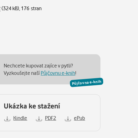
2
(324 kB), 176 stran
Nechcete kupovat zajíce v pytli?
Vyzkoušejte naší
Půjčovnu e-knih
!
Půjčovna e-knih
Ukázka ke stažení
Kindle
PDF2
ePub