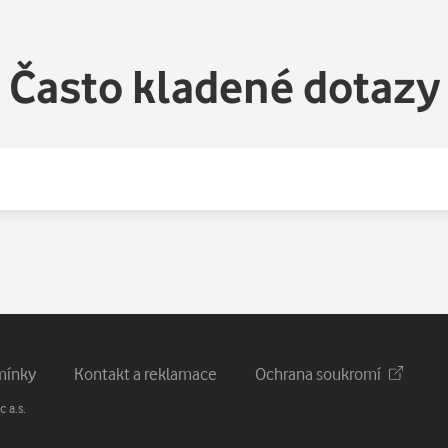
Často kladené dotazy
mínky
Kontakt a reklamace
Ochrana soukromí
 a.s.