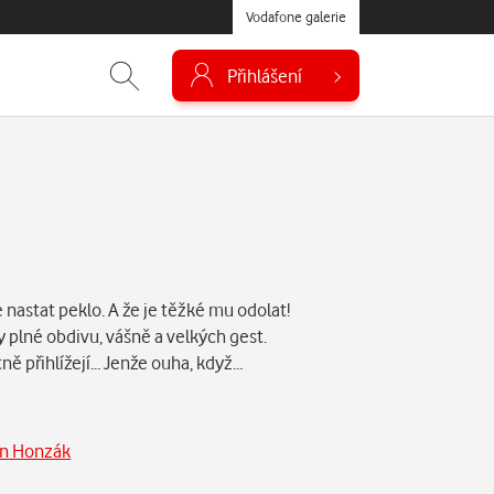
Vodafone galerie
Přihlášení
nastat peklo. A že je těžké mu odolat!
 plné obdivu, vášně a velkých gest.
ně přihlížejí… Jenže ouha, když…
in Honzák