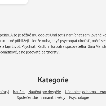
eklo. A že je těžké mu odolat! Umí totiž namíchat zamilované ko
 smutně přihlížejí… Jenže ouha, když psychopat ukořistí, mění se 
ocela fajn život. Psychiatr Radkin Honzák a spisovatelka Klára Man
 pohádkové, a ne jedovaté partnerství.
Kategorie
ní styl
Kariéra
Naučná pro dospělé
Učebnice, odborná litera
Společenské, humanitní vědy
Psychologie