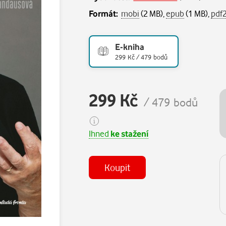
Formát:
mobi
(2 MB),
epub
(1 MB),
pdf
E-kniha
299 Kč / 479 bodů
299 Kč
/ 479 bodů
Ihned
ke stažení
Koupit