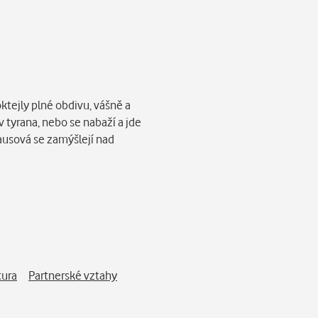
ktejly plné obdivu, vášně a
v tyrana, nebo se nabaží a jde
dausová se zamýšlejí nad
tura
Partnerské vztahy