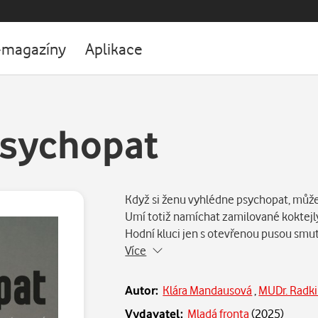
-magazíny
Aplikace
psychopat
Když si ženu vyhlédne psychopat, může 
Umí totiž namíchat zamilované koktejly
Hodní kluci jen s otevřenou pusou smut
Více
Autor:
Klára Mandausová
,
MUDr. Radk
Vydavatel:
Mladá fronta
(
2025
)