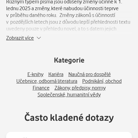
Různým typem písma jsou odlišeny změny účinné k 1.
lednu 2025 a změny, které nabudou účinnosti teprve
v průběhu daného roku. Změny zákonů s účinností
v pozdějších letech jsou z důvodu lepší přehlednosti textu
uvedeny pouze v přehledu novel, a to s datem jejich
účinnosti.
Zobrazit více
Soubor obsahuje zákon o daních z příjmů, zákon o
dorovnávacích daních, zákon o rezervách pro zjištění
Kategorie
základu daně z příjmů, zákon o dani z nemovitých věcí,
zákon o dani silniční, zákon o DPH, zákon o spotřebních
E-knihy
Kariéra
Naučná pro dospělé
daních, vybraná ustanovení zákona o stabilizaci veřejných
Učebnice, odborná literatura
Podnikání, obchod
rozpočtů, upravující tři energetické daně, a zákon o dani z
Finance
Zákony, předpisy, normy
hazardních her. Procesní ustanovení daňových zákonů jsou
Společenské, humanitní vědy
obsahem zařazeného daňového řádu.
Stručně komentovaný přehled novelizací, které byly přijaty
Často kladené dotazy
během roku 2024 a jsou účinné od počátku roku 2025, je
soustředěn v úvodu publikace. Tvoří pro čtenáře
významnou pomůcku pro sledování změn, ke kterým
dochází v daňové oblasti. Mezi přednosti souboru patří