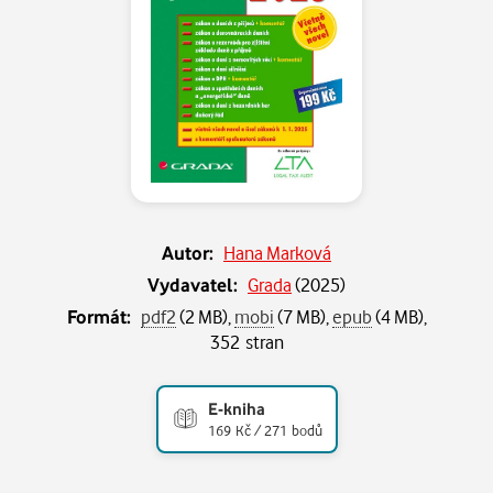
Autor:
Hana Marková
Vydavatel:
Grada
(
2025
)
Formát:
pdf2
(2 MB),
mobi
(7 MB),
epub
(4 MB),
352 stran
E-kniha
169 Kč / 271 bodů