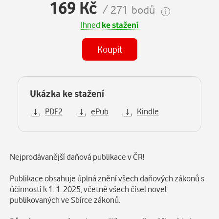
169 Kč
/ 271 bodů
Ihned
ke stažení
Koupit
Ukázka ke stažení
PDF2
ePub
Kindle
Popis
Nejprodávanější daňová publikace v ČR!
Publikace obsahuje úplná znění všech daňových zákonů s
účinností k 1. 1. 2025, včetně všech čísel novel
publikovaných ve Sbírce zákonů.