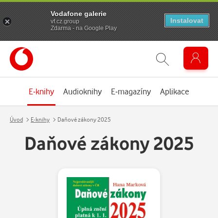
Vodafone galerie
Instalovat
vf.cz.group
Zdarma - na Google Play
E-knihy
Audioknihy
E-magazíny
Aplikace
Úvod
E-knihy
Daňové zákony 2025
Daňové zákony 2025