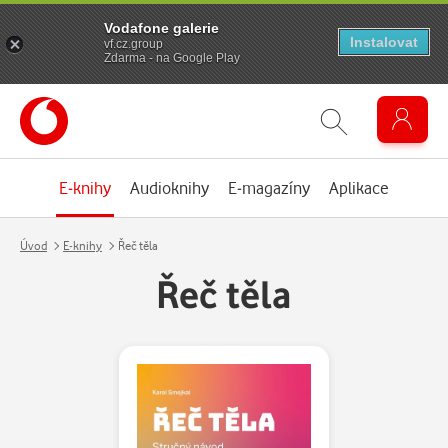
Vodafone galerie
Instalovat
vf.cz.group
Zdarma - na Google Play
E-knihy
Audioknihy
E-magazíny
Aplikace
Úvod
E-knihy
Řeč těla
Řeč těla