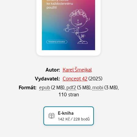
Autor:
Karel Šmejkal
Vydavatel:
Concept 42
(
2025
)
Formát:
epub
(2 MB),
pdf2
(5 MB),
mobi
(3 MB),
110 stran
E-kniha
142 Kč / 228 bodů