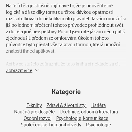
Na řeči těla je strašně zajímavé to, že je neuvěřitelně
logická a dá se díky tomu s určitou dávkou opatrnosti
rozškatulkovat do několika málo pravidel. Ta vám umožní si
již po jednom přečtení tohoto průvodce prohlédnout svět
z docela jiné perspektivy. Pokud jsem ale já sám něco příliš
zjednodušil, předem se omlouvám, úkolem tohoto
průvodce bylo předat vše takovou formou, která umožní
znalosti ihned aplikovat.
Asi by se slušelo zdůraznit, že tato kniha si neklade za cíl
být odbornou publikací, ale skutečnou pomůckou, jejímž
Zobrazit více
cílem je pomoci pochopit a aplikovat základy řeči těla tak,
jak jsem jim já sám porozuměl, jak je každodenně vnímám
kolem sebe a jak je učím naše studenty a architekty, pro
Kategorie
které jsem je rád nakreslil.
Naučit se řeč těla není zase tak těžké, ale je to jako
E-knihy
Zdraví & životní styl
Kariéra
kterákoliv jiná dovednost, musíte se to chtít naučit a
Naučná pro dospělé
Učebnice, odborná literatura
musíte si k tomu připravit vhodné materiály. Já sám jsem
Osobní rozvoj
Psychologie, komunikace
šel metodou, kterou již popsal psycholog Kurt Lewin
Společenské, humanitní vědy
Psychologie
(1890-1947). „Pokud chceš pochopit systém, pokus se jej