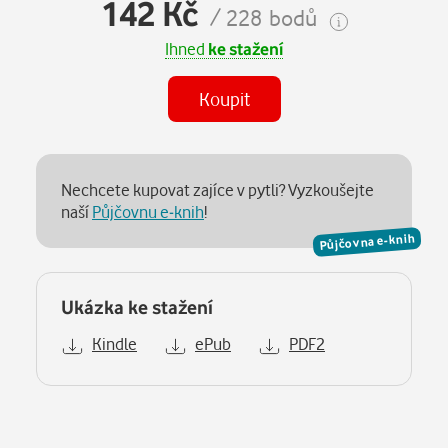
142 Kč
/ 228 bodů
Ihned
ke stažení
Koupit
Nechcete kupovat zajíce v pytli? Vyzkoušejte
naší
Půjčovnu e-knih
!
Půjčovna e-knih
Ukázka ke stažení
Kindle
ePub
PDF2
Popis