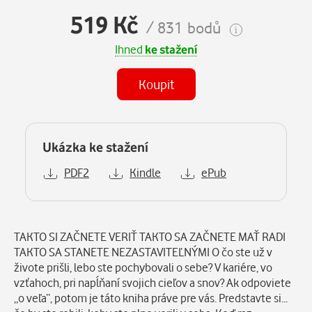
519 Kč
/ 831 bodů
Ihned
ke stažení
Koupit
Ukázka ke stažení
PDF2
Kindle
ePub
Popis
TAKTO SI ZAČNETE VERIŤ TAKTO SA ZAČNETE MAŤ RADI
TAKTO SA STANETE NEZASTAVITEĽNÝMI O čo ste už v
živote prišli, lebo ste pochybovali o sebe? V kariére, vo
vzťahoch, pri napĺňaní svojich cieľov a snov? Ak odpoviete
„o veľa“, potom je táto kniha práve pre vás. Predstavte si...