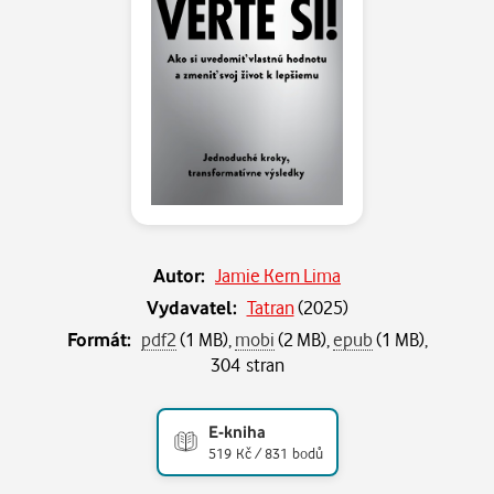
Autor:
Jamie Kern Lima
Vydavatel:
Tatran
(
2025
)
Formát:
pdf2
(1 MB),
mobi
(2 MB),
epub
(1 MB),
304 stran
E-kniha
519 Kč / 831 bodů