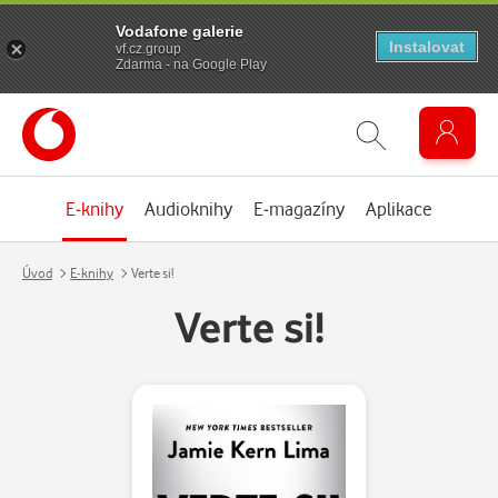
Vodafone galerie
Instalovat
vf.cz.group
Zdarma - na Google Play
E-knihy
Audioknihy
E-magazíny
Aplikace
Úvod
E-knihy
Verte si!
Verte si!