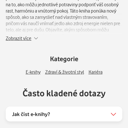
na to, ako môžu jednotlivé potraviny podporiť váš osobný
rast, harmóniu a vnútorný pokoj. Táto kniha ponúka nový
spôsob, ako sa zamyslieť nad vlastným stravovaním,
pričom vás naučí vnímať jedlo ako zdroj energie nielen pre
telo, ale aj pre dušu. Objavíte, akým spôsobom môžu
potraviny ovplyvniť vaše emócie, myslenie a celkovú
Zobrazit více
životnú pohodu. "Posolstvo potravín" nie je len o jedle – je
to pozvanie na cestu k lepšiemu pochopeniu seba samého,
k uvedomeniu si prepojenia medzi tým, čo jeme, a tým, ako
Kategorie
žijeme. Tento inšpiratívny titul je určený pre každého, kto
hľadá harmóniu v živote, hlbšie pochopenie vlastného
E-knihy
Zdraví & životní styl
Kariéra
bytia a nový pohľad na každodenné stravovanie. Nechajte
sa viesť touto knihou a objavte tajomstvá, ktoré jedlo
ukrýva.
Často kladené dotazy
Jak číst e-knihy?