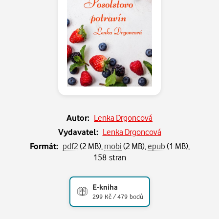
Autor:
Lenka Drgoncová
Vydavatel:
Lenka Drgoncová
Formát:
pdf2
(2 MB),
mobi
(2 MB),
epub
(1 MB),
158 stran
E-kniha
299 Kč / 479 bodů