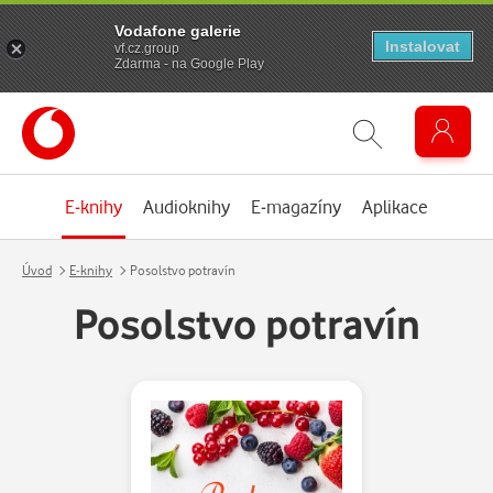
Vodafone galerie
Instalovat
vf.cz.group
Zdarma - na Google Play
E-knihy
Audioknihy
E-magazíny
Aplikace
Úvod
E-knihy
Posolstvo potravín
Posolstvo potravín