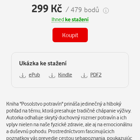
299 Kč
/ 479 bodů
Ihned
ke stažení
Koupit
Ukázka ke stažení
ePub
Kindle
PDF2
Popis
Kniha "Posolstvo potravín" prináša jedinečný a hlboký
pohľad na tému, ktorá presahuje tradičné chápanie výživy.
Autorka odhaľuje skrytý duchovný rozmer potravín a ich
vplyv nielen na naše fyzické zdravie, ale aj na emocionálnu
a duševnú pohodu. Prostredníctvom fascinujúcich
poznatkov vás prevedie cestou sebapoznania, poukazujúc