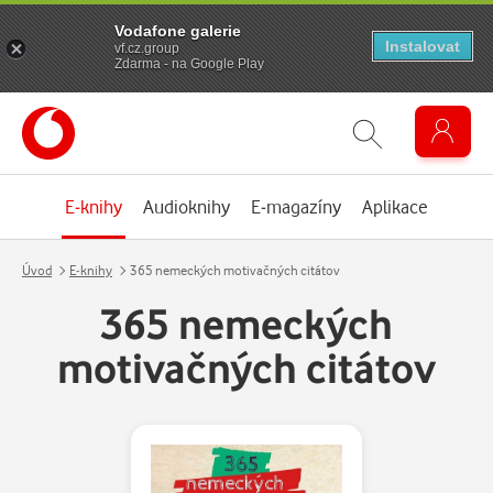
Vodafone galerie
Instalovat
vf.cz.group
Zdarma - na Google Play
E-knihy
Audioknihy
E-magazíny
Aplikace
Úvod
E-knihy
365 nemeckých motivačných citátov
365 nemeckých
motivačných citátov