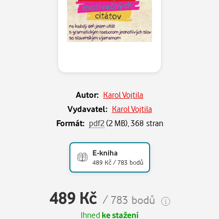
Autor:
Karol Vojtila
Vydavatel:
Karol Vojtila
Formát:
pdf2
(2 MB), 368 stran
E-kniha
489 Kč / 783 bodů
489 Kč
/ 783 bodů
Ihned
ke stažení