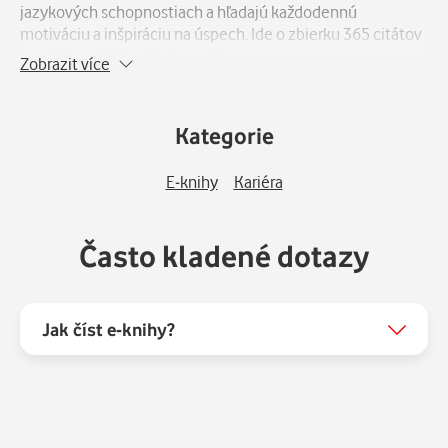
jazykových schopnostiach a hľadajú každodennú
motiváciu a inšpiráciu na úspech. Ide o zbierku 365 citátov
v podobe e-kalendára bez dátumov.
Zobrazit více
Kategorie
E-knihy
Kariéra
Často kladené dotazy
Jak číst e-knihy?