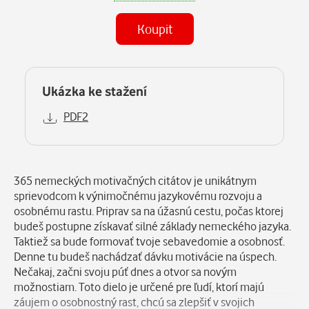
Koupit
Ukázka ke stažení
PDF2
Popis
365 nemeckých motivačných citátov je unikátnym
sprievodcom k výnimočnému jazykovému rozvoju a
osobnému rastu. Priprav sa na úžasnú cestu, počas ktorej
budeš postupne získavať silné základy nemeckého jazyka.
Taktiež sa bude formovať tvoje sebavedomie a osobnosť.
Denne tu budeš nachádzať dávku motivácie na úspech.
Nečakaj, začni svoju púť dnes a otvor sa novým
možnostiam. Toto dielo je určené pre ľudí, ktorí majú
záujem o osobnostný rast, chcú sa zlepšiť v svojich