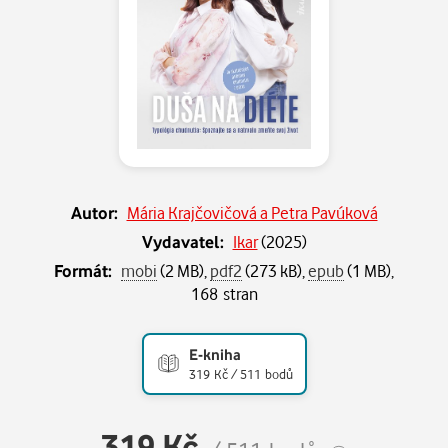
Autor:
Mária Krajčovičová a Petra Pavúková
Vydavatel:
Ikar
(
2025
)
Formát:
mobi
(2 MB),
pdf2
(273 kB),
epub
(1 MB),
168 stran
E-kniha
319 Kč / 511 bodů
319 Kč