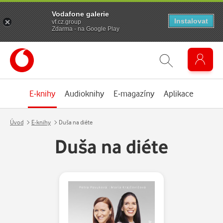
Vodafone galerie
Instalovat
vf.cz.group
Zdarma - na Google Play
E-knihy
Audioknihy
E-magazíny
Aplikace
Úvod
E-knihy
Duša na diéte
Duša na diéte