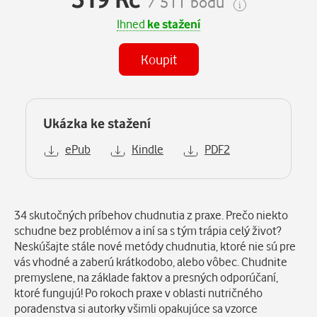
/ 511 bodů
Ihned
ke stažení
Koupit
Ukázka ke stažení
ePub
Kindle
PDF2
Popis
34 skutočných príbehov chudnutia z praxe. Prečo niekto
schudne bez problémov a iní sa s tým trápia celý život?
Neskúšajte stále nové metódy chudnutia, ktoré nie sú pre
vás vhodné a zaberú krátkodobo, alebo vôbec. Chudnite
premyslene, na základe faktov a presných odporúčaní,
ktoré fungujú! Po rokoch praxe v oblasti nutričného
poradenstva si autorky všimli opakujúce sa vzorce