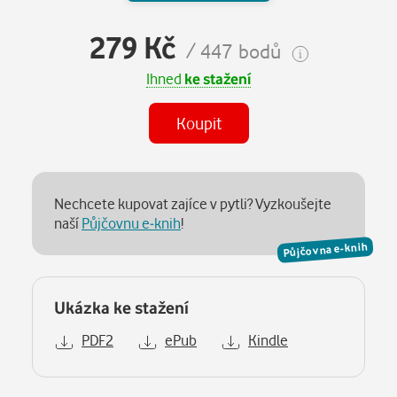
279 Kč
/ 447 bodů
Ihned
ke stažení
Koupit
Nechcete kupovat zajíce v pytli? Vyzkoušejte
naší
Půjčovnu e-knih
!
Půjčovna e-knih
Ukázka ke stažení
PDF2
ePub
Kindle