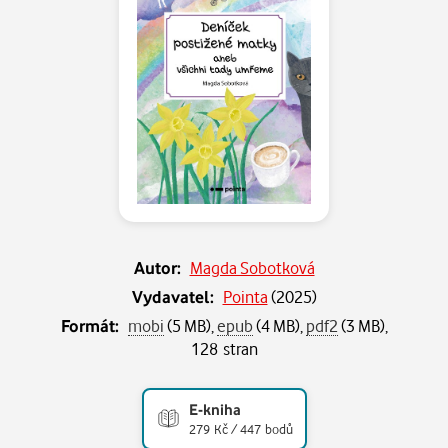
Autor:
Magda Sobotková
Vydavatel:
Pointa
(
2025
)
Formát:
mobi
(5 MB),
epub
(4 MB),
pdf2
(3 MB),
128 stran
E-kniha
279 Kč / 447 bodů