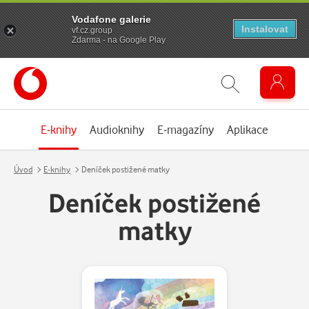
Vodafone galerie
Instalovat
vf.cz.group
Zdarma - na Google Play
E-knihy
Audioknihy
E-magazíny
Aplikace
Úvod
E-knihy
Deníček postižené matky
Deníček postižené
matky