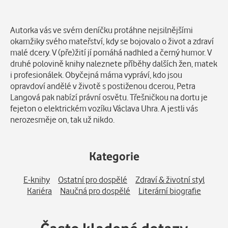
Popis
Autorka vás ve svém deníčku protáhne nejsilnějšími
okamžiky svého mateřství, kdy se bojovalo o život a zdraví
malé dcery. V (pře)žití jí pomáhá nadhled a černý humor. V
druhé polovině knihy naleznete příběhy dalších žen, matek
i profesionálek. Obyčejná máma vypráví, kdo jsou
opravdoví andělé v životě s postiženou dcerou, Petra
Langová pak nabízí právní osvětu. Třešničkou na dortu je
fejeton o elektrickém vozíku Václava Uhra. A jestli vás
nerozesměje on, tak už nikdo.
Kategorie
E-knihy
Ostatní pro dospělé
Zdraví & životní styl
Kariéra
Naučná pro dospělé
Literární biografie
Často kladené dotazy