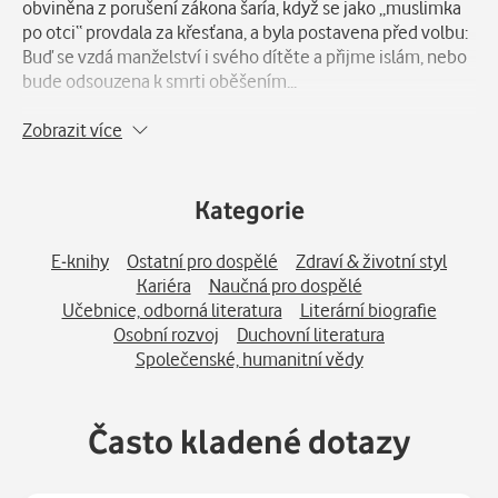
obviněna z porušení zákona šaría, když se jako „muslimka
po otci“ provdala za křesťana, a byla postavena před volbu:
Buď se vzdá manželství i svého dítěte a přijme islám, nebo
bude odsouzena k smrti oběšením...
Zobrazit více
„V okovech“ je skutečný příběh odvážné ženy, která byla
ochotna raději čelit smrti, než aby zapřela svou víru v
Ježíše. Mariam vypráví o životě pod vládou islámského
Kategorie
práva šaría, přes věznění a porod v poutech až po
mezinárodní protest, díky kterému nakonec smrti unikla.
E-knihy
Ostatní pro dospělé
Zdraví & životní styl
Kariéra
Naučná pro dospělé
Učebnice, odborná literatura
Literární biografie
Osobní rozvoj
Duchovní literatura
Společenské, humanitní vědy
Často kladené dotazy