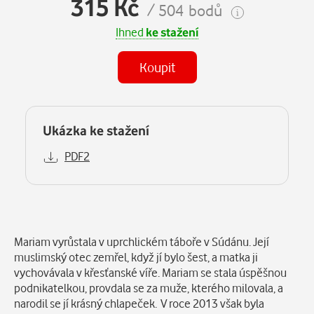
315 Kč
/ 504 bodů
Ihned
ke stažení
Koupit
Ukázka ke stažení
PDF2
Popis
Mariam vyrůstala v uprchlickém táboře v Súdánu. Její
muslimský otec zemřel, když jí bylo šest, a matka ji
vychovávala v křesťanské víře. Mariam se stala úspěšnou
podnikatelkou, provdala se za muže, kterého milovala, a
narodil se jí krásný chlapeček. V roce 2013 však byla