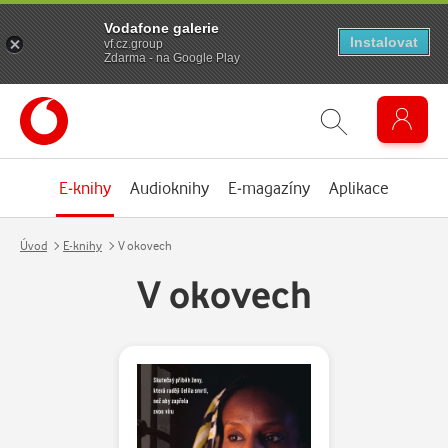
Vodafone galerie
Instalovat
vf.cz.group
Zdarma - na Google Play
E-knihy
Audioknihy
E-magazíny
Aplikace
Úvod
E-knihy
V okovech
V okovech