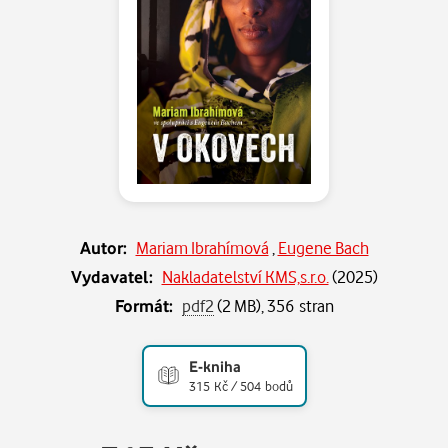
Autor:
Mariam Ibrahímová
,
Eugene Bach
Vydavatel:
Nakladatelství KMS,s.r.o.
(
2025
)
Formát:
pdf2
(2 MB), 356 stran
E-kniha
315 Kč / 504 bodů