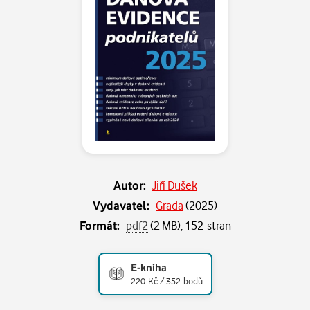
Autor:
Jiří Dušek
Vydavatel:
Grada
(
2025
)
Formát:
pdf2
(2 MB), 152 stran
E-kniha
220 Kč / 352 bodů