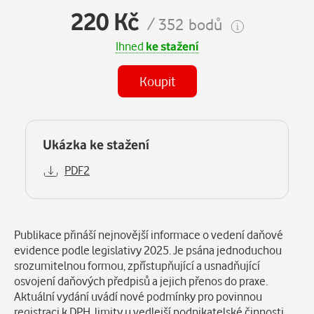
220 Kč
/ 352 bodů
Ihned
ke stažení
Koupit
Ukázka ke stažení
PDF2
Popis
Publikace přináší nejnovější informace o vedení daňové
evidence podle legislativy 2025. Je psána jednoduchou
srozumitelnou formou, zpřístupňující a usnadňující
osvojení daňových předpisů a jejich přenos do praxe.
Aktuální vydání uvádí nové podmínky pro povinnou
registraci k DPH, limity u vedlejší podnikatelské činnosti,