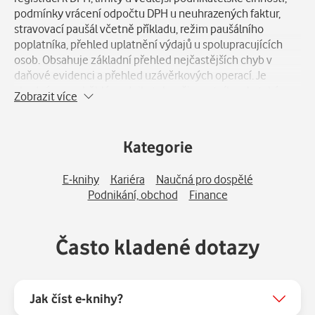
podmínky vrácení odpočtu DPH u neuhrazených faktur,
stravovací paušál včetně příkladu, režim paušálního
poplatníka, přehled uplatnění výdajů u spolupracujících
osob. Obsahuje základní přehled nejčastějších chyb v
daňové evidenci a přehled uzávěrkových operací. Je
vhodná pro zaběhlé podnikatele a živnostníky, ale také pro
Zobrazit více
začínající podnikatele, kteří mají značné výdaje v
souvislosti s rozjezdem firmy. Po ruce tak budete mít ke
každodennímu využití přehledné minimum daňové
Kategorie
optimalizace vhodné pro každého podnikatele. Poslední
kapitolou je komplexní příklad a vyplněné vzorové nové
E-knihy
Kariéra
Naučná pro dospělé
daňové přiznání fyzických osob za rok 2024. Knihu oceňují
Podnikání, obchod
Finance
především podnikatelé, účetní a studenti.
Často kladené dotazy
Jak číst e-knihy?