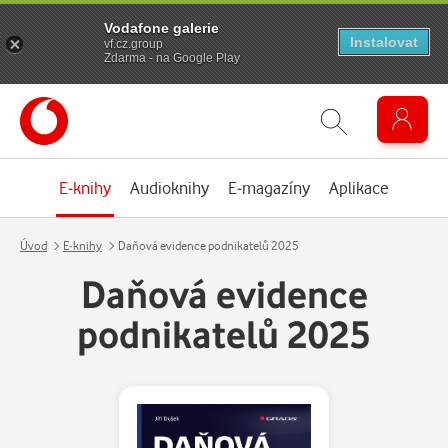
Vodafone galerie
Instalovat
vf.cz.group
Zdarma - na Google Play
E-knihy
Audioknihy
E-magazíny
Aplikace
Úvod
E-knihy
Daňová evidence podnikatelů 2025
Daňová evidence
podnikatelů 2025