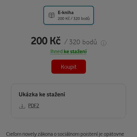
E-kniha
200 Kč / 320 bodů
200 Kč
/ 320 bodů
Ihned
ke stažení
Koupit
Ukázka ke stažení
PDF2
Popis
Cieľom novely zákona o sociálnom poistení je opätovne