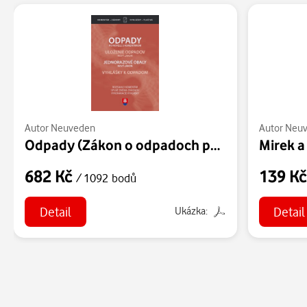
Autor Neuveden
Autor Neu
Odpady (Zákon o odpadoch po novele, s komentárom 2020)
Mirek a
682 Kč
139 K
/ 1092 bodů
Detail
Detail
Ukázka: