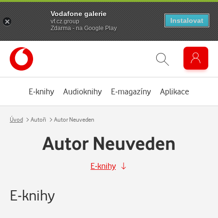
Vodafone galerie
Instalovat
vf.cz.group
Zdarma - na Google Play
E-knihy
Audioknihy
E-magazíny
Aplikace
Úvod
Autoři
Autor Neuveden
Autor Neuveden
E-knihy
E-knihy