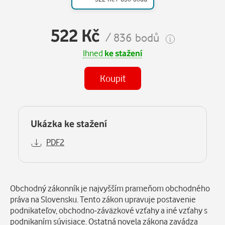
522 Kč
/ 836 bodů
Ihned
ke stažení
Koupit
Ukázka ke stažení
PDF2
Popis
Obchodný zákonník je najvyšším prameňom obchodného
práva na Slovensku. Tento zákon upravuje postavenie
podnikateľov, obchodno-záväzkové vzťahy a iné vzťahy s
podnikaním súvisiace. Ostatná novela zákona zavádza