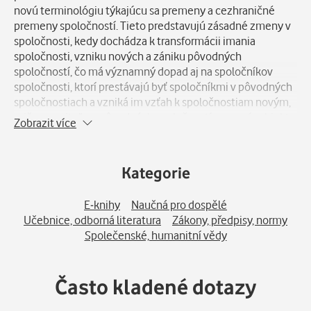
novú terminológiu týkajúcu sa premeny a cezhraničné
premeny spoločností. Tieto predstavujú zásadné zmeny v
spoločnosti, kedy dochádza k transformácii imania
spoločnosti, vzniku nových a zániku pôvodných
spoločností, čo má významný dopad aj na spoločníkov
spoločnosti, ktorí prestávajú byť spoločníkmi v pôvodných
spoločnostiach a vzniká im vzťah k spoločnostiam novým,
pričom veriteľom pôvodných spoločností sa mení subjekt
Zobrazit více
záväzku. Aj preto bol zvolený pojem premena ako nové
označenie pre tieto typy zmien v obchodných
spoločnostiach. Aké ďalšie zmeny budú platiť v rámci
Kategorie
obchodného práva, sa dočítate v dvojčísle mesačníka. Titul
obsahuje úplné znenie zákona po novelách s komentárom:
E-knihy
Naučná pro dospělé
Legislatíva Obchodný zákonník s komentárom Obchodné
Učebnice, odborná literatura
Zákony, předpisy, normy
právo vnímame ako súčasť súkromného práva. Dominujú tu
Společenské, humanitní vědy
súkromno-právne inštitúty, ale upravuje aj inštitúty s
verejnoprávnymi prvkami, a to napríklad úprava
obchodného registra. Predmetom obchodného práva je
Často kladené dotazy
úprava postavenia a činnosti podnikateľských subjektov,
ich vzťahu k orgánom štátu a samosprávy i ostatným