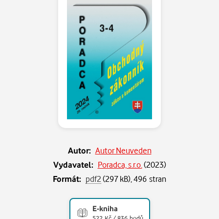
Autor:
Autor Neuveden
Vydavatel:
Poradca, s.r.o.
(
2023
)
Formát:
pdf2
(297 kB), 496 stran
E-kniha
522 Kč / 836 bodů