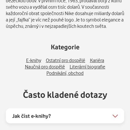
běžeckou obuv. V prvním roce, 1963, prodával boty z kufru
svého vozu a vydělal osm tisíc dolarů. V současnosti
každoroční obrat společnosti Nike dosahuje miliardy dolarů
a její „fajfka“ je víc než pouhé logo. Je to symbol elegance a
úspěchu, známý i v nejzapadlejších koutech světa.
Kategorie
E-knihy
Ostatní pro dospělé
Kariéra
Naučná pro dospělé
Literární biografie
Podnikání, obchod
Často kladené dotazy
Jak číst e-knihy?