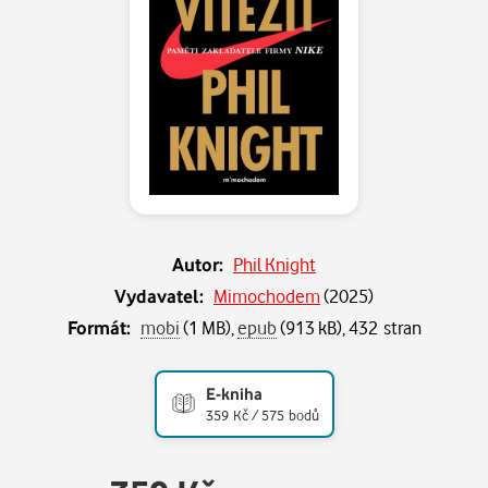
Autor:
Phil Knight
Vydavatel:
Mimochodem
(
2025
)
Formát:
mobi
(1 MB),
epub
(913 kB), 432 stran
E-kniha
359 Kč / 575 bodů