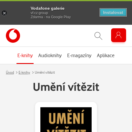
Vodafone galerie
Instalovat
vf.cz.group
Zdarma - na Google Play
E-knihy
Audioknihy
E-magazíny
Aplikace
Úvod
E-knihy
Umění vítězit
Umění vítězit