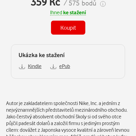
359 Kč
/ 575 bodů
Ihned
ke stažení
Koupit
Ukázka ke stažení
Kindle
ePub
Popis
Autor je zakladatelem společnosti Nike, Inc. a jedním z
nejvýznamnějších představitelů mezinárodního obchodu.
Jako čerstvý absolvent obchodní školy si od svého otce
půjčil padesát dolarů a založil firmu s jediným prostým
cílem: dovážet z Japonska vysoce kvalitní a zároveň levnou