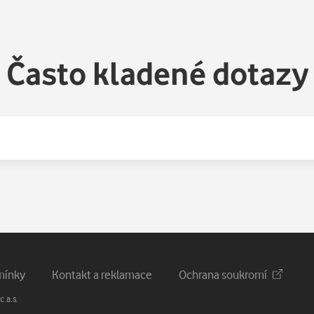
Často kladené dotazy
mínky
Kontakt a reklamace
Ochrana soukromí
 a.s.