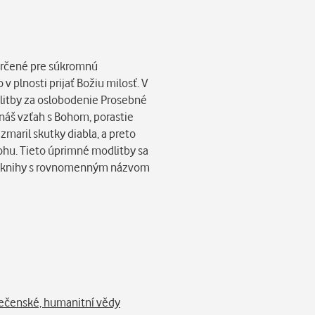
určené pre súkromnú
plnosti prijať Božiu milosť. V
litby za oslobodenie Prosebné
náš vzťah s Bohom, porastie
zmaril skutky diabla, a preto
ohu. Tieto úprimné modlitby sa
ím knihy s rovnomenným názvom
ečenské, humanitní vědy