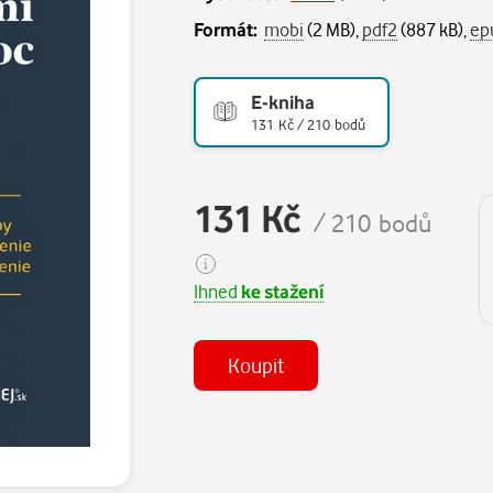
Formát:
mobi
(2 MB),
pdf2
(887 kB),
ep
E-kniha
131 Kč / 210 bodů
131 Kč
/ 210 bodů
Ihned
ke stažení
Koupit