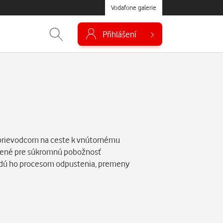
Vodafone galerie
Přihlášení
sprievodcom na ceste k vnútornému
rčené pre súkromnú pobožnosť
vedú ho procesom odpustenia, premeny