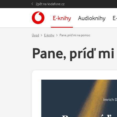
Zpět na Vodafone.cz
E-knihy
Audioknihy
E
Úvod
E-knihy
Pane, príď mi na pomoc
Pane, príď m