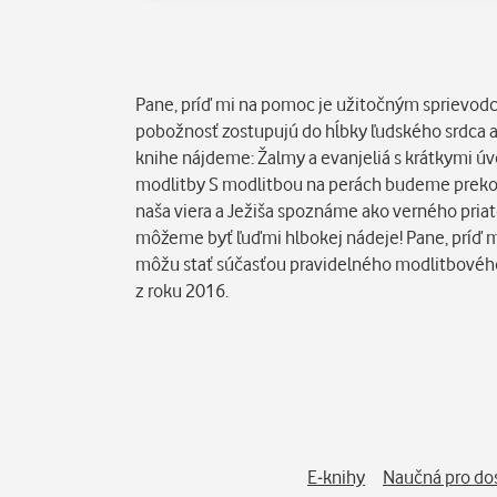
Popis
Pane, príď mi na pomoc je užitočným sprievod
pobožnosť zostupujú do hĺbky ľudského srdca a 
knihe nájdeme: Žalmy a evanjeliá s krátkymi 
modlitby S modlitbou na perách budeme prekoná
naša viera a Ježiša spoznáme ako verného priate
môžeme byť ľuďmi hlbokej nádeje! Pane, príď m
môžu stať súčasťou pravidelného modlitbovéh
z roku 2016.
E-knihy
Naučná pro do