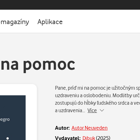
-magazíny
Aplikace
i na pomoc
Pane, príď mi na pomoc je užitočným 
uzdraveniu a oslobodeniu. Modlitby u
zostupujú do hĺbky ľudského srdca a 
a uzdravenia…
Více
Autor:
Autor Neuveden
Vydavatel:
Dibuk
(
2025
)