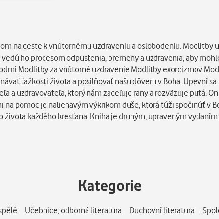
com na ceste k vnútornému uzdraveniu a oslobodeniu. Modlitby 
vedú ho procesom odpustenia, premeny a uzdravenia, aby mohlo v 
úvodmi Modlitby za vnútorné uzdravenie Modlitby exorcizmov Mod
vať ťažkosti života a posilňovať našu dôveru v Boha. Upevní sa 
ľa a uzdravovateľa, ktorý nám zaceľuje rany a rozväzuje putá. On 
i na pomoc je naliehavým výkrikom duše, ktorá túži spočinúť v B
o života každého kresťana. Kniha je druhým, upraveným vydan
Kategorie
spělé
Učebnice, odborná literatura
Duchovní literatura
Spol