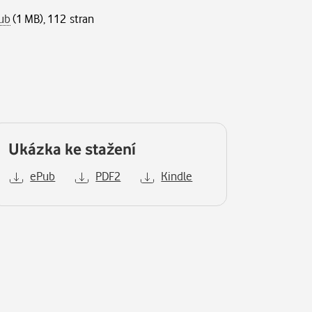
ub
(1 MB), 112 stran
Ukázka ke stažení
ePub
PDF2
Kindle