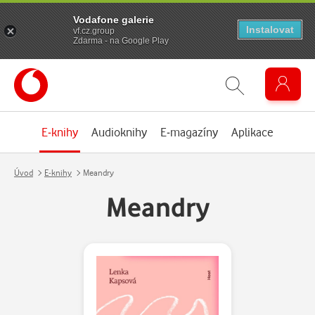
Vodafone galerie
Instalovat
vf.cz.group
Zdarma - na Google Play
E-knihy
Audioknihy
E-magazíny
Aplikace
Úvod
E-knihy
Meandry
Meandry