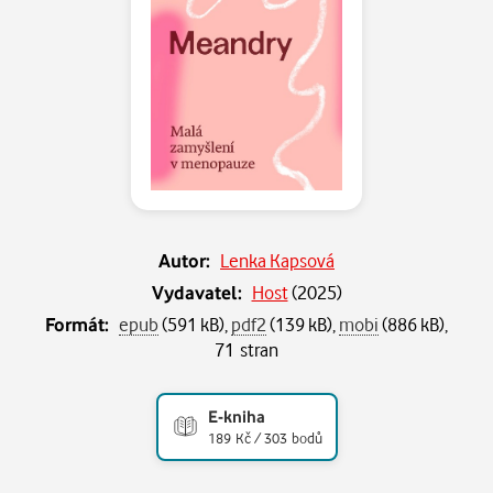
Autor:
Lenka Kapsová
Vydavatel:
Host
(
2025
)
Formát:
epub
(591 kB),
pdf2
(139 kB),
mobi
(886 kB),
71 stran
E-kniha
189 Kč / 303 bodů