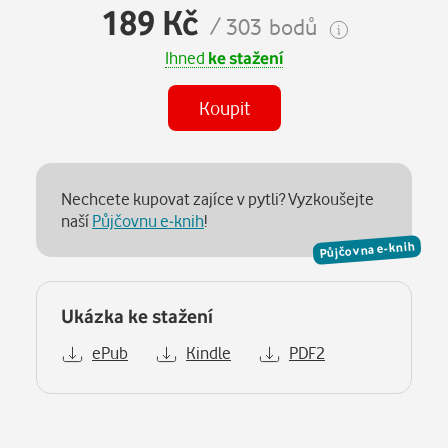
189 Kč
/ 303 bodů
Ihned
ke stažení
Koupit
Nechcete kupovat zajíce v pytli? Vyzkoušejte
naší
Půjčovnu e-knih
!
Půjčovna e-knih
Ukázka ke stažení
ePub
Kindle
PDF2