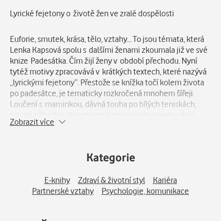
Popis
Lyrické fejetony o životě žen ve zralé dospělosti
Euforie, smutek, krása, tělo, vztahy… To jsou témata, která
Lenka Kapsová spolu s dalšími ženami zkoumala již ve své
knize Padesátka. Čím žijí ženy v období přechodu. Nyní
tytéž motivy zpracovává v krátkých textech, které nazývá
„lyrickými fejetony“. Přestože se knížka točí kolem života
po padesátce, je tematicky rozkročená mnohem šířeji.
Loučení s maminkou, dávná touha po bílých teniskách,
trapná příhoda s inkontinencí nebo snaha kreativně se
Zobrazit více
prosadit v kolektivu mladších mužů — to jsou témata, na
něž autorka pohlíží svěžím a neotřelým způsobem. Pokud
vás zajímá, zda se lze nepořádku dotýkat posvátně, jak
Kategorie
využít neviditelnost coby superschopnost nebo proč
generaci Z neříkat sněhové vločky, ponořte se spolu
s autorkou do textů meandrujících dobrodružnými vodami
E-knihy
Zdraví & životní styl
Kariéra
života ve zralé dospělosti.
Partnerské vztahy
Psychologie, komunikace
–––