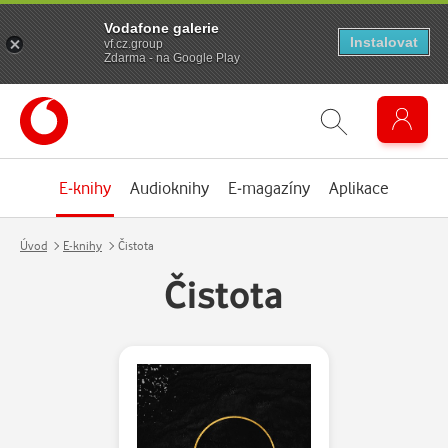
Vodafone galerie
Instalovat
vf.cz.group
Zdarma - na Google Play
E-knihy
Audioknihy
E-magazíny
Aplikace
Úvod
E-knihy
Čistota
Čistota