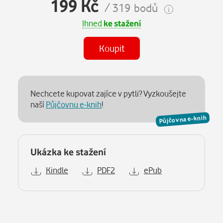
199 Kč
/ 319 bodů
Ihned
ke stažení
Koupit
Nechcete kupovat zajíce v pytli? Vyzkoušejte
naší
Půjčovnu e-knih
!
Půjčovna e-knih
Ukázka ke stažení
Kindle
PDF2
ePub
Popis