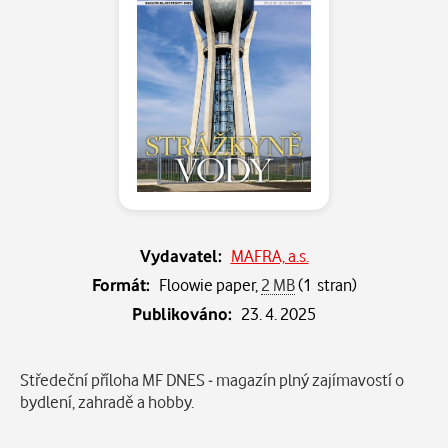
Vydavatel:
MAFRA, a.s.
Formát:
Floowie paper,
2 MB
(1 stran)
Publikováno:
23. 4. 2025
Popis
Středeční příloha MF DNES - magazín plný zajímavostí o
bydlení, zahradě a hobby.