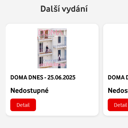
Další vydání
DOMA DNES - 25.06.2025
DOMA D
Nedostupné
Nedos
Detail
Detail