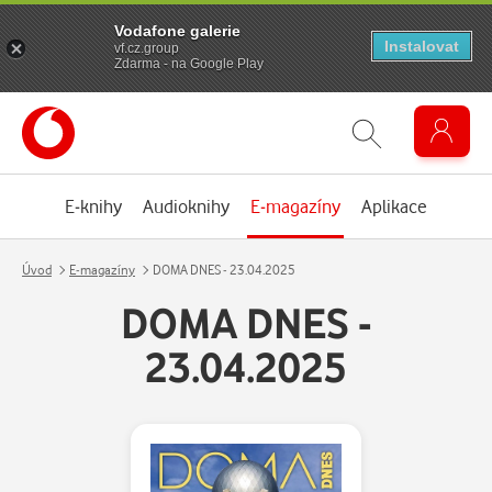
Vodafone galerie
Instalovat
vf.cz.group
Zdarma - na Google Play
E-knihy
Audioknihy
E-magazíny
Aplikace
Úvod
E-magazíny
DOMA DNES - 23.04.2025
DOMA DNES -
23.04.2025