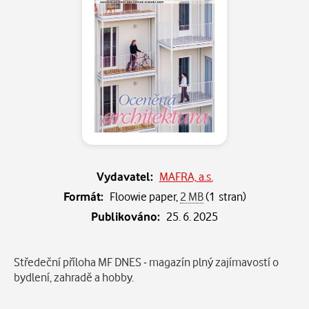
Vydavatel:
MAFRA, a.s.
Formát:
Floowie paper,
2 MB
(1 stran)
Publikováno:
25. 6. 2025
Popis
Středeční příloha MF DNES - magazín plný zajímavostí o
bydlení, zahradě a hobby.