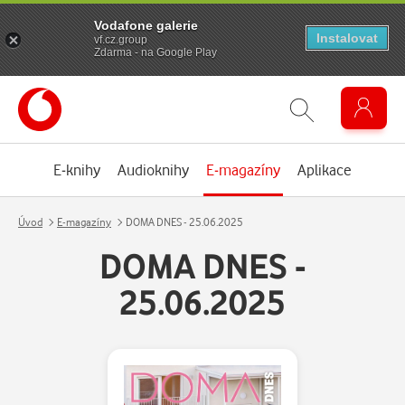
Vodafone galerie
Instalovat
vf.cz.group
Zdarma - na Google Play
E-knihy
Audioknihy
E-magazíny
Aplikace
Úvod
E-magazíny
DOMA DNES - 25.06.2025
DOMA DNES -
25.06.2025