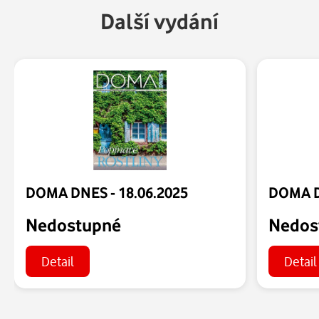
Další vydání
DOMA DNES - 18.06.2025
DOMA D
Nedostupné
Nedos
Detail
Detail