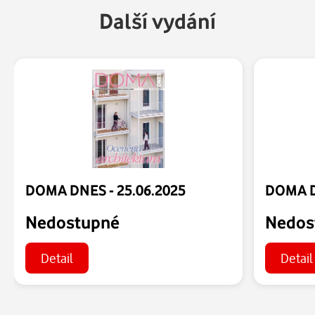
Další vydání
DOMA DNES - 25.06.2025
DOMA D
Nedostupné
Nedos
Detail
Detail