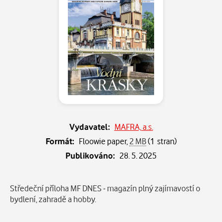
Vydavatel:
MAFRA, a.s.
Formát:
Floowie paper,
2 MB
(1 stran)
Publikováno:
28. 5. 2025
Popis
Středeční příloha MF DNES - magazín plný zajímavostí o
bydlení, zahradě a hobby.