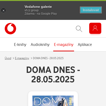
Vodafone galerie
Instalovat
vf.cz.group
Zdarma - na Google Play
E-knihy
Audioknihy
E-magazíny
Aplikace
Úvod
E-magazíny
DOMA DNES - 28.05.2025
DOMA DNES -
28.05.2025