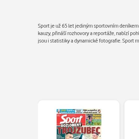
Popis
Sport je už 65 let jediným sportovním deníkem v
kauzy, přináší rozhovory a reportáže, nabízí p
jsou i statistiky a dynamické fotografie. Sport 