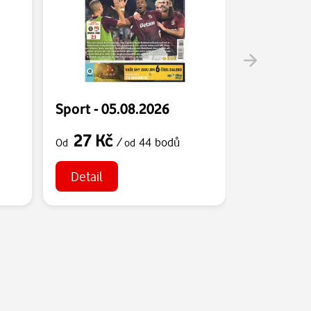
Sport - 05.08.2026
Sport - 0
27 Kč
27 Kč
/
44 bodů
Od
od
Od
Detail
Detail