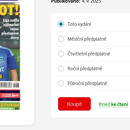
Publikováno:
4. 9. 2025
Toto vydání
Měsíční předplatné
Čtvrtletní předplatné
Roční předplatné
Půlroční předplatné
Koupit
Ihned
ke čtení