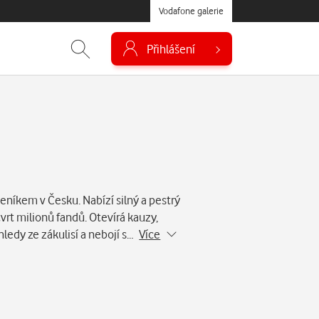
Vodafone galerie
Přihlášení
eníkem v Česku. Nabízí silný a pestrý
vrt milionů fandů. Otevírá kauzy,
hledy ze zákulisí a nebojí s…
Více