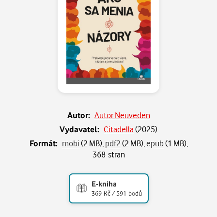
Autor:
Autor Neuveden
Vydavatel:
Citadella
(
2025
)
Formát:
mobi
(2 MB),
pdf2
(2 MB),
epub
(1 MB),
368 stran
E-kniha
369 Kč / 591 bodů