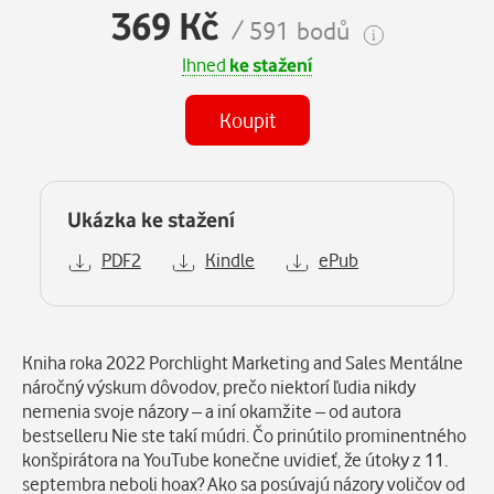
369 Kč
/ 591 bodů
Ihned
ke stažení
Koupit
Ukázka ke stažení
PDF2
Kindle
ePub
Popis
Kniha roka 2022 Porchlight Marketing and Sales Mentálne
náročný výskum dôvodov, prečo niektorí ľudia nikdy
nemenia svoje názory – a iní okamžite – od autora
bestselleru Nie ste takí múdri. Čo prinútilo prominentného
konšpirátora na YouTube konečne uvidieť, že útoky z 11.
septembra neboli hoax? Ako sa posúvajú názory voličov od