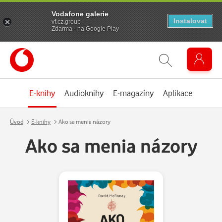
Vodafone galerie
Instalovat
vf.cz.group
Zdarma - na Google Play
E-knihy
Audioknihy
E-magazíny
Aplikace
Úvod
E-knihy
Ako sa menia názory
Ako sa menia názory