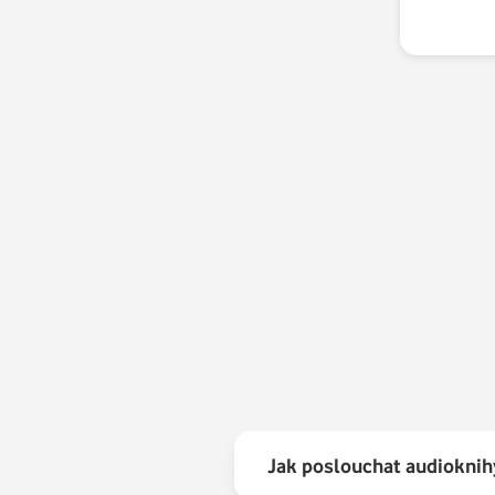
7.
8.
9.
10.
11.
12.
Jak poslouchat audioknih