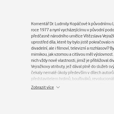
Popis
Komentář Dr. Ludmily Kopáčové k původnímu LP
roce 1977 a nyní vycházejícímu v původní podob
předčasně národního umělce Vítězslava Vejražku
uprostřed díla, které by bylo jistě pokračovalo
divadelní, ale i filmoví, televizní a rozhlasoví
mimikou, jak vzornou a citlivou měl výslovnost
nich vždy nové vlastnosti, jimiž je přibližoval d
Vejražkovy atributy, jež dával plně do služeb svý
čekaly nemalé úkoly především v dílech autorů
představitelem hrdinů, bouřliváků, revolucionář
totiž lze snad nejlépe postihnout onu základní 
Zobrazit více
desce. Kdo je Oidipus - muž, který se stal manže
tento hrůzný zločin sám určí trest. Kdo je pan
a proto tak zaslepený. Jen furiantský sedlák Bu
téměř od začátku. Našli bychom tu především p