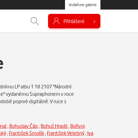
Vodafone galerie
Přihlášení
e
dnímu LP albu 1 18 2107 "Národní
erce" vydanému Supraphonem v roce
době poprvé digitálně: V ruce s
hnal
,
Bohuslav Čáp
,
Bohuš Hradil
,
Bořivoj
vský
,
František Smolík
,
František Velebný
,
Iva