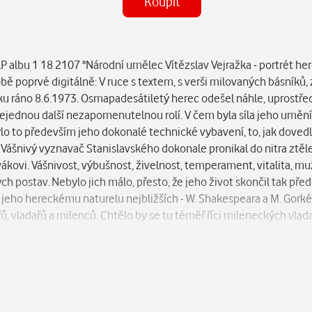
Koupit
(MP3)
Některé kapitoly již máte zakoupen
 albu 1 18 2107 "Národní umělec Vítězslav Vejražka - portrét 
ě poprvé digitálně: V ruce s textem, s verši milovaných básníků, 
 ráno 8.6.1973. Osmapadesátiletý herec odešel náhle, uprostřed p
 nejednou další nezapomenutelnou rolí. V čem byla síla jeho umění,
? Bylo to především jeho dokonalé technické vybavení, to, jak doved
. Vášnivý vyznavač Stanislavského dokonale pronikal do nitra ztě
ivákovi. Vášnivost, výbušnost, živelnost, temperament, vitalita, mu
ch postav. Nebylo jich málo, přesto, že jeho život skončil tak předč
 jeho hereckému naturelu nejbližších - W. Shakespeara a M. Gorké
ů, vladařů a milenců. Chtělo by se tu téměř říci mileneckých vlad
notu, která se ve Vejražkově herectví ozývala a kterou, do jisté m
lem vlastní matky a tím vládcem na Thébami i otcem svých bratří a 
 Vodička? Výbušný, žárlivý manžel, neomezený vládce v domě, vrouc
šek z Našich furiantů se poněkud vymyká této linii, kterou můžem
ostavy shakespearovské, protože V.Vejražka byl výrazně shakesp