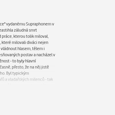
y.
herce" vydanému Supraphonem v
zastihla záludná smrt
ráce, kterou tolik miloval,
 které milovali diváci nejen
l vládnout hlasem, tělem i
lesňovaných postav a nacházel v
žnost - to byly hlavní
asně, přesto, že na něj jistě
ho. Byl typickým
ařů a vladařských milenců - tak
íry, můžeme poznat i na této
sester, vladař, který si za
ně a vášnivě milující svou ženu
e v díle Vejražkově sledovat
earovský herec. Právě ona