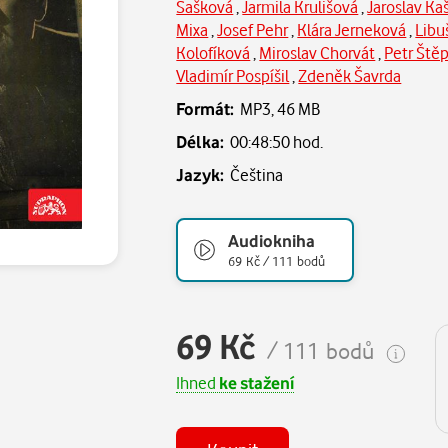
Šašková
,
Jarmila Krulišová
,
Jaroslav Ka
Mixa
,
Josef Pehr
,
Klára Jerneková
,
Libu
Kolofíková
,
Miroslav Chorvát
,
Petr Ště
Vladimír Pospíšil
,
Zdeněk Šavrda
Formát:
MP3,
46 MB
Délka:
00:48:50 hod.
Jazyk:
Čeština
Audiokniha
69 Kč / 111 bodů
69 Kč
/ 111 bodů
Ihned
ke stažení