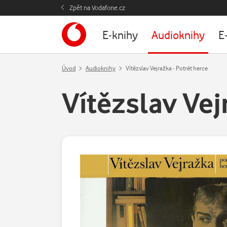
Zpět na Vodafone.cz
E-knihy
Audioknihy
E
Úvod
Audioknihy
Vítězslav Vejražka - Potrét herce
Vítězslav Vej