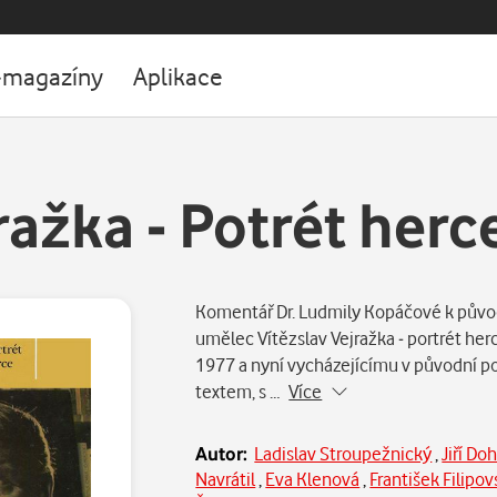
-magazíny
Aplikace
ražka - Potrét herc
Komentář Dr. Ludmily Kopáčové k půvo
umělec Vítězslav Vejražka - portrét h
1977 a nyní vycházejícímu v původní po
textem, s …
Více
Autor:
Ladislav Stroupežnický
,
Jiří Do
Navrátil
,
Eva Klenová
,
František Filipo