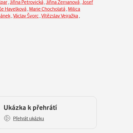
špar
,
Jiřina Petrovická
,
Jiřina Zemanová
,
Josef
še Havelková
,
Marie Chocholatá
,
Milica
pánek
,
Václav Švorc
,
Vítězslav Vejražka
,
Ukázka k přehrátí
Přehrát ukázku