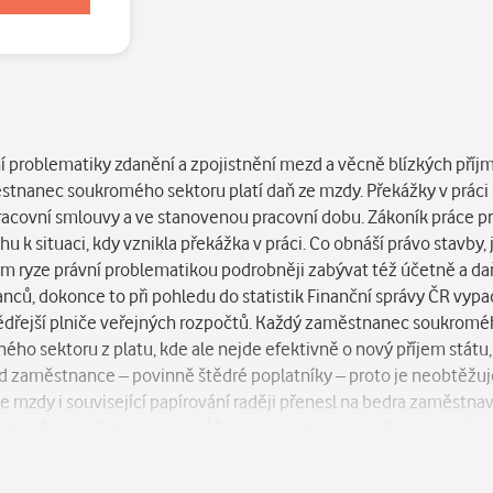
ní problematiky zdanění a zpojistnění mezd a věcně blízkých příjm
tnanec soukromého sektoru platí daň ze mzdy. Překážky v práci 
covní smlouvy a ve stanovenou pracovní dobu. Zákoník práce p
k situaci, kdy vznikla překážka v práci. Co obnáší právo stavby, j
nom ryze právní problematikou podrobněji zabývat též účetně a 
ců, dokonce to při pohledu do statistik Finanční správy ČR vypa
ědřejší plniče veřejných rozpočtů. Každý zaměstnanec soukroméh
jného sektoru z platu, kde ale nejde efektivně o nový příjem státu, 
 rád zaměstnance – povinně štědré poplatníky – proto je neobtěžu
 mzdy i související papírování raději přenesl na bedra zaměstnava
sledek, že zaměstnanec nemůže vykonávat práci podle pracovní s
místech upravuje jednotlivá práva zaměstnanců ve vztahu k situaci
á práva zaměstnance a zaměstnavatele při přijímání zaměstnance 