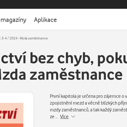
-magazíny
Aplikace
 č. 3-4 / 2024 - Mzda zaměstnance
ctví bez chyb, poku
 Mzda zaměstnance
První kapitola je určena pro zájemce o
zpojistnění mezd a věcně blízkých příjm
mzdy zaměstnanců, a tak každý zaměst
ze …
Více