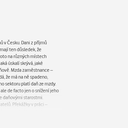
ů v Česku. Dani z příjmů
mají ten důsledek, že
roto na různých místech
aká úskalí skrývá, jaké
daňově. Mzda zaměstnance –
dá, že má na ně spadeno,
o sektoru platí daň ze mzdy.
ale de facto jen o snížení jeho
je daňovými starostmi.
telů. Překážky v práci –
mlouvy a ve stanovenou
, kdy vznikla překážka v práci.
do pracovního poměru. Jestliže