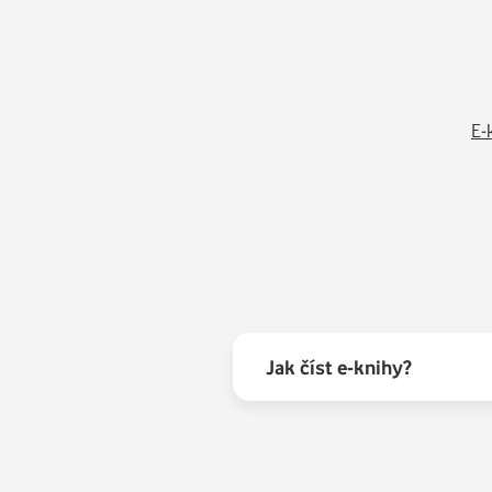
zaměstnanec nenastoupí ve sjednaný den do pr
této překážce, může mu zaměstnavatel v soulad
není po stránce názvosloví pojmem zcela neznám
Vzhledem k tomu, že se v právní praxi již ujalo po
obnáší právo stavby, jaká úskalí skrývá, jaké 
E-
účetně a daňově. To je hned najednou několik o
problematikou více zajímat a potřebuje tak zís
Jak číst e-knihy?