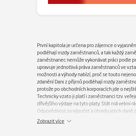
Popis
První kapitola je určena pro zájemce o vyjasně
podléhají mzdy zaměstnanců, a tak každý zaměs
zaměstnanec nemůže vykonávat práci podle pra
upravuje jednotlivá práva zaměstnanců ve vztahu 
možnosti a výhody nabízí, proč se touto neje
zdanění Dani z příjmů podléhají mzdy zaměstnan
protože po obchodních korporacích jde o nejšt
Technicky vzato ji platí i zaměstnanci tzv. veře
dřívějšího výdaje na tyto platy. Stát má velmi
Odpovědnost za výpočet a úhradu jejich daně ze
pracovní dopady Překážky v práci mají ten dů
Zobrazit více
pracovní dobu. Zákoník práce proto na různých 
Vznik překážky v práci má již vliv na vzájemn