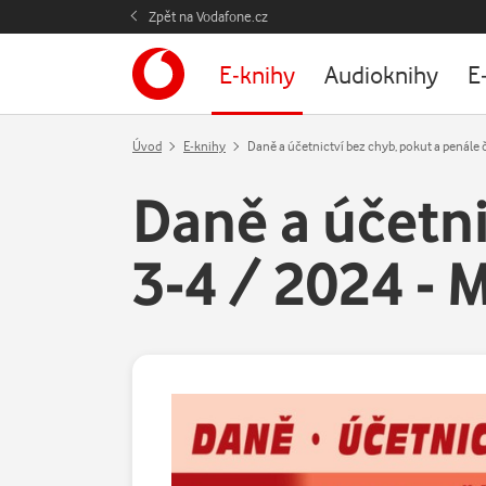
Zpět na Vodafone.cz
E-knihy
Audioknihy
E
Úvod
E-knihy
Daně a účetnictví bez chyb, pokut a penále
Daně a účetni
3-4 / 2024 -