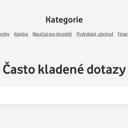
áce, aniž by mu v tom bránila překážka v práci, nebo do týdne 
u s § 34 odst. 3 ZP od pracovní smlouvy ustoupit. Právo stavby 
Kategorie
ým, obzvláště pokud se jedná o právníky, pracující s tímto práv
užití práva stavby, lze se s ním setkat stále častěji jak v účetní, t
možnosti a výhody nabízí, proč se touto nejenom ryze právní probl
knihy
Kariéra
Naučná pro dospělé
Podnikání, obchod
Fina
tázek, které mohou čtenáře napadnout a vytanout v jeho mysli, j
kat co nejvíce informací k tomuto tématu.
Často kladené dotazy