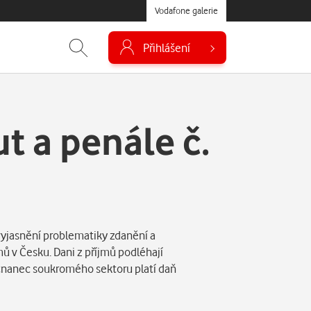
Vodafone galerie
Přihlášení
t a penále č.
 vyjasnění problematiky zdanění a
ů v Česku. Dani z příjmů podléhají
nanec soukromého sektoru platí daň